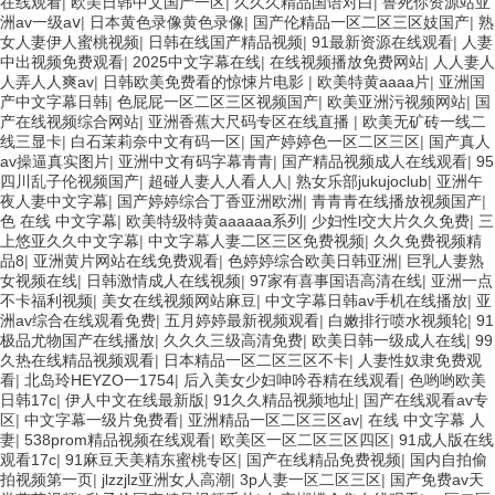
在线观看
|
欧美日韩中文国产一区
|
久久久精品国语对白
|
鲁死你资源站亚
洲av一级aⅴ
|
日本黄色录像黄色录像
|
国产伦精品一区二区三区妓国产
|
熟
女人妻伊人蜜桃视频
|
日韩在线国产精品视频
|
91最新资源在线观看
|
人妻
中出视频免费观看
|
2025中文字幕在线
|
在线视频播放免费网站
|
人人妻人
人弄人人爽av
|
日韩欧美免费看的惊悚片电影
|
欧美特黄aaaa片
|
亚洲国
产中文字幕日韩
|
色屁屁一区二区三区视频国产
|
欧美亚洲污视频网站
|
国
产在线视频综合网站
|
亚洲香蕉大尺码专区在线直播
|
欧美无矿砖一线二
线三显卡
|
白石茉莉奈中文有码一区
|
国产婷婷色一区二区三区
|
国产真人
av操逼真实图片
|
亚洲中文有码字幕青青
|
国产精品视频成人在线观看
|
95
四川乱子伦视频国产
|
超碰人妻人人看人人
|
熟女乐部jukujoclub
|
亚洲午
夜人妻中文字幕
|
国产婷婷综合丁香亚洲欧洲
|
青青青在线播放视频国产
|
色 在线 中文字幕
|
欧美特级特黄aaaaaa系列
|
少妇性l交大片久久免费
|
三
上悠亚久久中文字幕
|
中文字幕人妻二区三区免费视频
|
久久免费视频精
品8
|
亚洲黄片网站在线免费观看
|
色婷婷综合欧美日韩亚洲
|
巨乳人妻熟
女视频在线
|
日韩激情成人在线视频
|
97家有喜事国语高清在线
|
亚洲一点
不卡福利视频
|
美女在线视频网站麻豆
|
中文字幕日韩av手机在线播放
|
亚
洲av综合在线观看免费
|
五月婷婷最新视频观看
|
白嫩排行喷水视频轮
|
91
极品尤物国产在线播放
|
久久久三级高清免费
|
欧美日韩一级成人在线
|
99
久热在线精品视频观看
|
日本精品一区二区三区不卡
|
人妻性奴隶免费观
看
|
北岛玲HEYZO一1754
|
后入美女少妇呻吟吞精在线观看
|
色哟哟欧美
日韩17c
|
伊人中文在线最新版
|
91久久精品视频地址
|
国产在线观看av专
区
|
中文字幕一级片免费看
|
亚洲精品一区二区三区av
|
在线 中文字幕 人
妻
|
538prom精品视频在线观看
|
欧美区一区二区三区四区
|
91成人版在线
观看17c
|
91麻豆天美精东蜜桃专区
|
国产在线精品免费视频
|
国内自拍偷
拍视频第一页
|
jlzzjlz亚洲女人高潮
|
3p人妻一区二区三区
|
国产免费av天