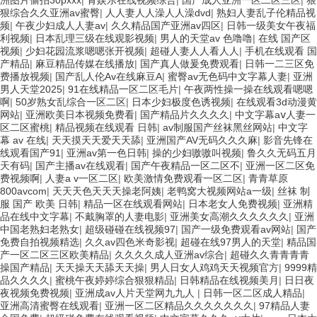
狠综合久久亚洲av蜜臀
|
人人妻人人澡人人澡dvd
|
熟妇人妻乱子伦精品视
频
|
午夜少妇成人人妻av
|
久久精品国产亚洲av四区
|
日韩一级美女午夜福
利视频
|
日本乱理三级在线观影视频
|
男人的天堂av 色噜噜
|
在线 国产区
视频
|
少妇花园流浆嗯嗯张开视频
|
超碰人妻人人看人人
|
手机在线观看 国
产精品
|
麻豆精品传媒在线播放
|
国产真人做爰免费观看
|
日韩一二三区免
费播放视频
|
国产乱人伦Av在线麻豆A
|
蜜臀av无色码中文字幕人妻
|
亚洲
男人天堂2025
|
91在线精品一区二区毛片
|
午夜两性操一操在线观看嗯嗯
啊
|
50岁熟女乱综合一区二区
|
日本少妇极度色诱视频
|
在线观看3d动漫黄
网站
|
亚洲欧美日本视频免费看
|
国产精品片久久久久
|
中文字幕aⅴ人妻一
区二区蜜桃
|
精品视频在线观看 日韩
|
av制服国产丝袜黑丝网站
|
中文字
幕 av 在线
|
天天摸天天爱天天舔
|
亚洲国产AV无码久久久麻
|
影音先锋在
线观看国产91
|
亚洲av第一色日韩
|
操的少妇嗷嗷叫视频
|
鲁久久无码五月
天有码
|
国产主播av在线观看
|
国产午夜精品一区二区不
|
亚洲一区二区免
费视频啊
|
人妻a v一区二区
|
欧美激情免费观看一区二区
|
青青草原
800avcom
|
天天天色天天天操老阿姨
|
老鸭窝大视频网站a一级
|
丝袜 制
服 国产 欧美 日韩
|
精品一区在线观看网站
|
日本老女人免费视频
|
亚洲精
品在线中文字幕
|
不戴胸罩的人妻电影
|
亚洲美女高潮久久久久久久
|
亚洲
中国老熟妇老熟女
|
超级碰碰在线视频97
|
国产一级免费观看av网站
|
国产
免费自拍视频精选
|
久久av四色米奇影视
|
超碰在线97男人的天堂
|
精品国
产一区二区三区欧美精品
|
久久久久成人亚洲av综合
|
超碰久久青青青青
操国产精品
|
天天操天天舔天天操
|
男人日女人鸡鸡天天视频官方
|
9999精
品久久久久
|
蜜桃午夜婷婷综合狠狠精品
|
日韩精品在线视频美月
|
日日夜
夜视频免费视频
|
亚洲成av人片天堂网九九人
|
日韩一区二区成人精品
|
亚洲高清蜜臀在线观看
|
亚洲一区二区精品久久久久久久久
|
97精品人妻