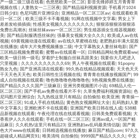
产一级二级三级在线看
|
色悠悠欧美一区二区
|
影音先锋婷婷五月青青草
视频在线
|
人妻熟女一二三区夜
|
国产精品福利视频资源
|
手机看片1024
日韩少妇
|
色尼玛图片亚洲综合
|
亚洲精品一区二区三区av
|
在线观看欧美
日一区二区
|
欧美三级不卡不毒视频
|
91网在线视频中文字幕
|
男女上下
差差发哈插插插
|
性感美女视频久久久久久久久久
|
狠狠添狠狠添狠狠添
免费出高潮水
|
丝袜丝袜avav一区二区三区
|
男生殖器插女生殖器视频欧
美
|
国产精品制服诱惑丝袜的
|
强暴美女视频大全久久久
|
欧美成人av在线
视频
|
69黄视频动漫在线观看
|
av在线久草蜜桃在线
|
老肥熟妇丰满大屁股
在线播放
|
成年大片免费视频播放二级
|
中文字幕熟女人妻丝袜电影
|
国产
三区精品视频免费观看
|
蜜臀av在线观看一区
|
日韩精品网站免费观看ww
|
欧美一级日韩一级毛
|
穿着护士制服白丝袜高跟美女
|
我要你大几吧进入
穴里视频
|
久久久久久久久久久久69
|
男人午夜视频在线观看
|
91popny
熟女九色
|
国产亚洲高清在线观看
|
99久热在线精品视频观看
|
天天色天天
干天天色天天色
|
欧美日韩性生活视频在线
|
青青青在线播放视频国产
|
99
成人自拍视频在线观看
|
噜色噜噜噜色噜噜噜色
|
9热视频免费在线播放
|
国产精品久久久久国产三级麻豆
|
亚洲另类视频图片小说
|
69精品人伦一
区二区三区
|
国产手机av免费在线看片不卡
|
久草免费福利视频资源站
|
色
尼玛图片亚洲综合
|
九九热线这里只有精品
|
自拍偷拍 欧美亚洲
|
青青操一
区二区三区
|
91成人手机在线精品
|
黄色熟女视频网址大全
|
乱码熟妇人妻
中文字幕久
|
亚洲欧洲不卡在线观看
|
亚洲国产欧美日韩在线人成
|
538精
品新视频在线观看
|
午夜伦理在线在线观看视频
|
日韩美免费观看视频
|
大
香蕉伊人久久在线观看
|
手机在线一区二区三区
|
亚洲av成人一区国产精
品麻豆
|
久久机热/这里只有精品23
|
亚洲熟妇av乱码最美情侣版
|
国产黄
色大片www在线观看
|
日韩精选视频在线播放
|
麻豆国产精品com
|
97久久
超碰成人精品网页91
|
唯美清纯 自拍偷拍
|
9999国产精品久久久久
|
中文