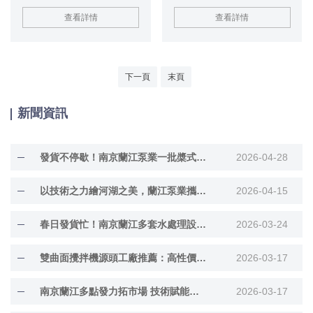
充分攪拌湖水，令水層產生上下加
氣葉輪四部分組成。曝氣葉輪把極
查看詳情
查看詳情
速循環，加快水層的流動，從而使
微小的氣泡吹入水底，有效地循環
湖水充分曝氣溶氧。能增加水體的
增氧，廣泛應用于小型景觀水治理
溶解氧含量，提高水體的自凈能
領域，有效的減少基礎投資，運行
力，有效抑制水華，防止非流動性
管理方便。
的水質腐爛發臭，抑制蚊子孳生，
下一頁
末頁
消除黑臭現象。有效地提高水生態
系統循環、水資源保護及水體凈
新聞資訊
化。
發貨不停歇！南京蘭江泵業一批槳式攪拌機啟運，賦能多領域綠色發展
2026-04-28
以技術之力繪河湖之美，蘭江泵業攜多款硬核產品亮相上海國際環博會
2026-04-15
春日發貨忙！南京蘭江多套水處理設備啟運奔赴各地項目現場
2026-03-24
雙曲面攪拌機源頭工廠推薦：高性價比直供渠道選擇指南
2026-03-17
南京蘭江多點發力拓市場 技術賦能中外水環境治理
2026-03-17