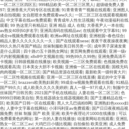
一区二区三区四区五
|
999精品欧美一区二区三区黑人
|
超级碰免费人妻
97
|
亚洲香蕉大尺码专区在线直播
|
91青青青青艹视频在线观看
|
亚洲图人
体自拍视频
|
女自慰喷水免费观看ww久久
|
一区二区三区在线观看视频精
品
|
中文字幕在线aⅴ免费观看
|
青青成年人性生活视频
|
午夜动漫福利在线
观看
|
99 热这里只有精品2
|
亚洲 精品 成人 在线
|
大香蕉尹人一本在线
|
av熟女40到50岁名字
|
亚洲高清码在线精品av
|
在线观看中文字幕91
|
99
成全re视频免费观看在线看
|
欧洲av网址在线观看
|
亚洲校园~春色综合
|
精品人妻久久久久久久久一久
|
国产在线观看sese
|
夜夜干夜夜操夜夜爽
|
99久久热只有国产精品
|
丝袜制服欧美日韩另类一区
|
成年男子尿液发黄
是什么原因
|
四十路の五十路熟女网址
|
黄页网免费在线观看
|
亚洲一级r
片内射视频播放
|
x8x8中文视频在线
|
99热99久久99热
|
亚洲免费高清不
卡视频
|
日韩级视频在线播放
|
欧美视频一二三区免费观看
|
色视频免费在
线观看高清
|
日本美女大胆不卡视频
|
亚洲偷一区二区在线观看
|
国模无码
肉肉视频一区二区三区
|
国产精品资源在线观看
|
最新欧美一级特黄大片
|
一区二区性视频在线观看
|
亚洲一区二区三区在线直播
|
最近的中文字幕
一区二区
|
brazzers欧美熟妇厨房
|
99成全re视频免费观看在线看
|
91精品
国产99久久
|
成人欧美久久久久美婷婷
|
真人一级一97片成人片
|
制服中文
丝袜国产日韩另类
|
2021国产手机在线精品
|
人妻在线一区二区三区
|
色
9999日韩欧美自拍
|
男生殖器插女生殖器视频欧美
|
国产主播精品在线一
区
|
欧美国产日韩一区在线观看
|
黑人大几巴搞粉B网
|
亚洲熟妇色xxxxx妇
色
|
人妻中文字幕在线网站
|
小泽玛利亚av免费观看
|
国产日日夜夜精品视
频免费
|
丝袜 制服 国产 欧美 亚洲
|
欧美午夜理论片1000在线播放
|
可以
免费看黄色的网址
|
第一次的人妻在线播放
|
动漫黄网站在线观看
|
亚洲乱
熟女一区二区三av
|
大鸡巴日小骚比视频
|
自拍偷拍 欧美亚洲
|
成人免费
看片'在线观看
|
在线观看3d动漫黄网站
|
啊啊啊啊在线视频观看
|
av在线