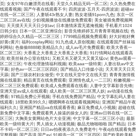
页
|
女友97年白嫩漂亮在线看
|
天堂久久精品无码一区二区
|
久久热免费在
线观看视频
|
国产午夜在线观看不卡
|
四房波波-五月天-四房波波
|
超碰av
在线一区二区三区
|
人妻斩43r熟女人妻
|
熟女老骚91porn九色
|
东京一区
二区三区av在线
|
少妇视频播放在线播放免费观看
|
美女被插免费视频网
站
|
天天摸天天天天日少妇av
|
日本激情床震无遮掩视频
|
手机看片1024
日韩少妇
|
日本一区二区亚洲综合
|
影音先锋婷婷五月青青草视频在线
|
色
婷婷综合久久精品一区二区三区
|
7799精品视频免费观看
|
好大好粗好爽
好黄c黄片
|
福利cosplay网站
|
91九色成人原创视频
|
在线观看国产丝袜福
利网站
|
色偷偷8888欧美精品久久
|
成人av毛片免费观看
|
欧美大香蕉一
区二区三区
|
大香蕉之大香蕉之大香蕉之大香蕉
|
91行情网站在线观看高
清
|
欧美丝袜办公室在线91
|
又粗又长又硬又大又黄又猛cv
|
黄色av观看一
区二区三区
|
午夜伦理激情福利视频
|
欧美aaa一级特黄
|
人妻出轨av中文
字幕
|
好色av一区二区三区四区
|
国产精品入口传媒小说
|
天天草天天日天
天舔
|
国产三级农村妇女做受
|
中文在线天堂中文在线天堂
|
青青青激情视
频在线最新
|
精品黄页在线免费观看
|
亚洲情色成人一二三区
|
粉嫩视频一
区二区三区免费观看
|
欧美成人免费观看在线看
|
人妻中文字幕影音先锋
|
亚洲天堂av成人在线观看
|
成人欧美一区二区三区黑人妖
|
av动漫在线免
费看
|
97精品免费公开视频
|
手机在线免费国产精品
|
中文字幕乱码人妻在
线观看
|
18禁欧美99久久
|
嗯嗯啊疼在线观看视频网站
|
亚洲国产精品午夜
福利久久
|
亚洲国产精品va在线观看香蕉
|
麻豆免费成人小视频
|
超碰在线
新免费中文字幕
|
免费观看男人操逼的操女人的
|
亚洲av日韩在线一区二
区三区
|
大胸美女黄网站色片大全亚洲
|
中文字幕一区二区三区小说
|
最新
欧美一级特黄大片
|
男人插女人动漫视频
|
极品尤物啪啪啪 国产精品
|
日本
不卡码一区二区三区
|
日日av拍夜夜添久久免费老牛
|
午夜dj在线观看免费
完整视频
|
国产高清 国产av
|
91精选一区二区三区四区
|
国产欧美欧美精