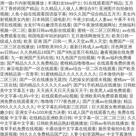
洲一级r片内射视频播放
|
丰满妇女bbw护士
|
91在线观看国产精品
|
五月
天丁香婷婷国产精品
|
久久精品人人做人人爽综合97
|
亚洲图片自拍偷拍
视频
|
人鱼小姐在线观看国语版字幕
|
99久久国产综合精品五月天
|
美女内
射视频美女内射
|
日本韩国三级电影片
|
午夜少妇成人人妻av
|
午夜不卡伦
理在线视频
|
女友97年白嫩漂亮在线看
|
国产午夜激情视频网址
|
尤物福利
视频一区二区
|
最新日韩av电影在线观看
|
蜜桃一区二区三区网址
|
av在线
免费观看在线
|
韩国电影年轻的妈妈7
|
五月激情网激情五月
|
欧美日韩一
级成人在线
|
欧美 亚洲 国产 日韩一
|
男人天堂av男人天堂
|
免费国产一区
二区三区在线播放
|
18禁欧美99久久
|
最新日韩成人av电影
|
淫色网亚洲
av日韩av
|
久久热精品18国产
|
国产9热这里只有精品
|
趣夜视频在线免费
观看
|
九一欧洲国产无码在线
|
91九色国产自拍视频
|
午夜av福利免费播
放
|
国产精品久久久久免费精品
|
蜜桃精品噜噜噜av
|
在线观看免费的黄色
片
|
麻豆电影国产一区在线观看
|
亚洲av综合一区二区在线观看
|
国产欧美
亚洲精品第一页青草
|
91蜜桃精品久久久久久久久久
|
日本激情内射一区
二区三区
|
国产一区在线播放无遮挡
|
几把操女的逼喷水视频
|
蜜桃av一区
二区在线
|
国内精品久久久久久久aa护
|
国产91手机精品在线播放
|
日韩欧
美中文字幕五十路
|
天天插天天日天天操天天干
|
欧美黑人a级免费观看
|
中文字幕+乱码+中文
|
在线观看的a站视频
|
亚洲欧美码免费观看视频
|
亚
洲免费在线观看黄片
|
噜噜噜7777夜色撩人
|
国产主播av在线播放
|
精品
99久久久久久久久
|
中文字幕乱码电影三区四区
|
巨大屁股女教师极品白
嫩少妇
|
亚洲女子4x100米接力决赛
|
91成人国产在线观看九色
|
免费在线
视频 中文字幕
|
在线精品亚洲欧美日韩
|
中文字幕一区二区二区三区
|
久久
中文字幕中文字幕
|
日韩欧美精品熟妇视频播放
|
日韩av有码在线播放
|
青
青草手机免费在线视频
|
卡通动漫中文字幕在线观看
|
厕所里偷拍9名美女
撒尿视频
|
99久久久免费精品国产22
|
人妻少妇资源网av
|
中文字幕激情