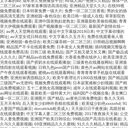
文字幕的av
|
成年永久免费播放平台
|
AV成人国产免费久久精品
|
裸体一区
二区三区av
|
97家有喜事国语高清在线
|
亚洲精品天堂久久久
|
在线99视
频免费观看
|
日本特黄免费一级大片
|
免费一区二区三区香蕉
|
男的女的插
插高清无遮挡
|
亚洲校园~春色综合
|
欧美日韩一级成人在线
|
草草影院色
视频免费在线观看
|
亚洲中国老熟妇老熟女
|
亚洲最新欧美偷拍视频
|
青青
草大伊视频免费观看
|
国产视频播放一区二区三区
|
最新国产剧情在线一
区
|
av男人天堂网在线观看
|
最近中文字幕版2019日本
|
中文字幕你懂的
网址
|
av天堂女优日韩在线
|
中文字幕久久五月天
|
免费在线观看肏人视
频
|
亚洲校园~春色综合
|
欧美口爆吞精一区二区三区
|
日韩精品视频啊啊
啊
|
精品国产不卡在线观看免费
|
日本老女人免费视频
|
插鸡视频完整版在
线观看免费高清
|
日韩三级 欧美精品
|
国产又粗又硬又长又爽
|
国产极品成
人久久久
|
国产精品av在线免费观看
|
大香蕉免费在线伊人
|
欧美亚洲变态
另类在线观看
|
国产挤奶水在线观看播放
|
三级黄色在线播放网站
|
亚洲激
情四射在线观看视频
|
日韩九色pron国产日韩
|
黄色片av网站在线观看
|
国
产午夜在线观看视频
|
蜜桃av在线观看网站
|
青青青青草手机版在线观看
免费
|
亚洲丝袜诱惑精品久久
|
欧美午夜理论片1000在线播放
|
国产精品国
三级国产av无密码
|
视频免费在线观看网
|
日本寂寞难耐少妇视频
|
国产精
品免费视频22
|
五十二老熟女高潮嗷嗷叫
|
成年人在线观看福利视频
|
欧洲
av网址在线观看
|
最新欧美一级特黄大片
|
福利国产小视频合集
|
美女爽口
爆一区二区三区
|
亚洲图片 国产精品
|
av黄色日韩免费电影
|
鲁久久无码
五月天有码
|
后入美女少妇呻吟吞精在线观看
|
欧美猛少妇色xxxxxhd
|
91
人妻国产精品麻豆
|
dorcelclub欧美成人
|
天天操日日干夜夜操
|
高跟丝袜
在线观看骚妻
|
中文字幕人妻二区三区免费视频
|
2017夜夜操天天操
|
公交
车人妻免费视频
|
亚洲国产欧美日韩综合
|
99精品国产高清自在线看超
|
久
久与久久最新视频
|
69亚洲精品久久久蜜桃
|
91久久久精品人妻丝袜
|
精品