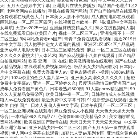
天
|
五月天色婷婷中文字幕
|
亚洲黄片在线免费播放
|
精品国产伦理片1区2
区
|
老鸭窝网站在线播放
|
手机在线看国产网站
|
国产自产拍精品在线观看
|
免费观看在线黄色大片
|
日本美女大胆不卡视频
|
成人自拍电影在线观看
|
巨乳熟妇一区二区三区四区
|
在线视频日本欧美一区
|
强d乱码中文字幕熟
女导航
|
天堂av2025一区
|
亚洲丝袜诱惑精品久久
|
熟女在线视频网人妻
|
在线免费观看日韩欧美国产片
|
裸体一区二区三区av
|
亚洲免费不卡一区
二区三区
|
9网网站免费看nb国产
|
青青艹免费在线观看视频
|
最近2019日
本中文字幕
|
男人把手伸进女人逼逼的视频
|
亚洲区1区3区4区产品乱码
|
亚洲成年人电影天堂
|
日本二区三区精品免费
|
麻豆 一区二区三区在线看
|
久久久久久蜜桃大胆人体艺术
|
国产麻花视频十八禁在线观看
|
国产精品
自拍视频网站
|
欧美 亚洲 一区 在线
|
欧美激情蜜桃在线观看
|
国产在线成
人精品视频
|
在线观看免费视频网站色
|
极品美女少妇高潮喷水
|
日本阿v
片中文字幕在线
|
免费大香蕉伊人av
|
黄色古装操逼小视频
|
v888av精品
少妇
|
1024你懂的金沙人妻片第一页
|
亚洲美女高潮久久久久久久
|
超碰
免费中文字幕av
|
亚洲一区二区婷婷久久
|
尺度诱惑激情四射亚洲国产av
|
成年人免费看国产黄色片
|
日本老熟妇500部
|
91人妻porny精品国产
|
99
久久人妻精品免费②区
|
欧美日韩午夜一区二区
|
日韩激情成人在线视频
|
狼人av在线免费观看
|
最近免费中文字幕日韩
|
91最新资源在线观看
|
亚洲
欧美 自拍 国产
|
日本人妻偷人妻中文字幕
|
日本午夜国产一区二区三区
|
一区二区亚洲视频在线观看
|
麻豆免费成人小视频
|
天天色天天操天天色
综合
|
一本精品99久久精品77
|
色偷偷8888欧美精品久久
|
美女啪啪啪免
费网站视频
|
欧美亚洲国产激情在线
|
天天日天天干天天爱天天做
|
中文字
幕亚洲字幕hd
|
亚洲风情少妇一区二区三区
|
国产五月天第一页在线观看
视频
|
伊人网中文字幕在线观看
|
加勒比人妻av系列专区
|
亚洲综合黄色的