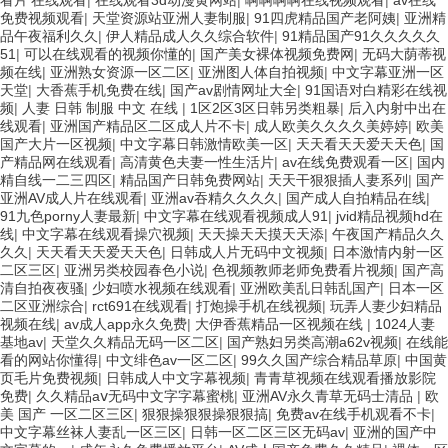
免费视频观看
|
天堂资源站亚洲人妻制服
|
91四虎精品国产老阿姨
|
亚洲精
品午夜福利久久
|
伊人精品成人久久综合软件
|
91精品国产91久久久久久
51
|
可以在线观看的视频你懂的
|
国产美女裸体视频免费网
|
无码大荫蒂视
频在线
|
亚洲熟女资源一区二区
|
亚洲图人体自拍视频
|
中文字幕亚洲一区
天堂
|
大香蕉手机免费在线
|
国产av剧情网址大全
|
91国语对白精彩在线视
频
|
人妻 日韩 制服 中文 在线
|
1区2区3区日韩另类粗暴
|
后入内射中出在
线观看
|
亚洲国产精品区二区成人片不卡
|
成人欧美久久久久美婷婷
|
欧美
国产大片一区视频
|
中文字幕日韩激情欧美一区
|
天天看天天爱天天色
|
国
产精品网在线观看
|
高清黄色夫妻一性生活片
|
av在线免费观看一区
|
国内
精自线一二三四区
|
精品国产日韩免费网站
|
天天干狠狠插人妻系列
|
国产
亚洲AV成人片在线观看
|
亚洲av吞精久久久久
|
国产成人自拍精品在线
|
91九色porny人妻最新
|
中文字幕在线观看视频成人91
|
jvid精品视频hd在
线
|
中文字幕在线观看操穴视频
|
天天操天天摸天天添
|
午夜国产精品久久
久久
|
天天看天天爱天天色
|
日韩成人片无码中文视频
|
日本激情内射一区
二区三区
|
亚洲另类校园春色小说
|
色视频教师老师免费看片视频
|
国产高
清自拍夜夜骚
|
少妇喷水视频在线观看
|
亚洲欧美乱日韩乱国产
|
日本一区
二区亚洲综合
|
rct691在线观看
|
打炮操手机在线视频
|
玩弄人妻少妇精品
视频在线
|
av成人app永久免费
|
大伊香蕉精品一区视频在线
|
1024人妻
基地av
|
天堂久久精品无码一区二区
|
国产熟妇另类高潮a62v视频
|
在线能
看的网站你懂得
|
中文绯色av一区二区
|
99久久国产综合精品草原
|
中国黄
页毛片免费视频
|
日韩成人中文字幕视频
|
青青草视频在线观看播放影院
免费
|
久久精品aⅴ无码中文字字幕蜜桃
|
亚洲AV永久青草无码士清品
|
欧
美 国产 一区二区三区
|
狠狠操狠狠操狠狠搞
|
免费av在线手机观看不卡
|
中文字幕丝袜人妻乱一区三区
|
日韩一区二区三区无码av
|
亚洲的国产中