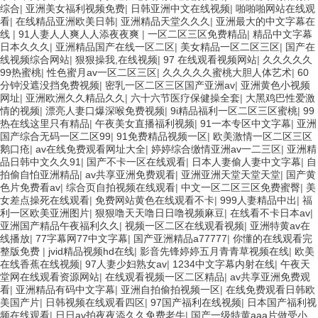
综合
|
亚洲美女福利视频免费
|
日韩亚洲中文在线视频
|
啪啪啪网站在线观
看
|
在线精品亚洲欧美日韩
|
亚洲精品天堂久久久
|
亚洲最大的中文字幕在
线
|
91人妻人人爽人人添夜夜爽
|
一区二区三区免费精品
|
精品中文字幕
日本久久久
|
亚洲精品国产在线一区二区
|
美女精品一区二区三区
|
国产在
线视频综合网站
|
狠狠操我,在线视频
|
97 在线观看视频网站
|
久久久久久
99热蜜桃
|
性色蜜月av一区二区三区
|
久久久久久蜜桃大胆人体艺术
|
60
分钟没遮没挡免费视频
|
密乳一区二区三区国产亚洲av
|
亚洲黄色小视频
网址
|
亚洲欧洲久久精品久久
|
六十六节医疗保健操全套
|
大黑鸡巴性爱激
情的视频
|
漂亮人妻口爆深喉免费视频
|
9i精品福利一区二区三区蜜桃
|
99
热在线这里只有精品
|
午夜美女直播福利视频
|
91一本专区中文字幕
|
亚洲
国产综合无码一区二区99
|
91免费精品视频一区
|
欧美激情一区二区三区
鹅口疮
|
av在线免费观看网址大全
|
婷婷综合缴情亚洲av一二三区
|
亚洲精
品日韩中文久久91
|
国产不卡一区在线观看
|
日本人妻偷人妻中文字幕
|
自
拍偷自怕亚洲精品
|
av共享亚洲免费观看
|
亚洲亚洲天堂天堂天堂
|
国产黄
色片免费看av
|
综合页自拍视频在线观看
|
中文一区二区三区免费蜜臀
|
美
女差点操死在线观看
|
免费网站黄色在线观看不卡
|
999人妻精品中出
|
福
利一区欧美亚洲图片
|
狠狠噜天天噜日日噜视频麻豆
|
在线看不卡日本av
|
亚洲国产精品午夜福利久久
|
视频一区二区在线观看视频
|
亚洲特黄av在
线播放
|
77字幕网77中文字幕
|
国产亚洲精品a77777
|
你懂的在线观看完
整版免费
|
jvid精品视频hd在线
|
影音先锋婷婷五月青青草视频在线
|
欧美
在线香蕉在线视频
|
97人妻少妇熟女av
|
1234中文字幕内射在线
|
午夜天
堂网在线观看资源网站
|
在线观看视频一区二区精品
|
av共享亚洲免费观
看
|
亚洲精品有码中文字幕
|
亚洲自拍偷拍视频一区
|
在线免费观看日韩欧
美国产片
|
日韩视频在线观看四区
|
97国产福利在线视频
|
日本国产福利视
频在线观看
|
日日av拍夜夜添久久免费老牛
|
国产一级特黄aaa片做受小