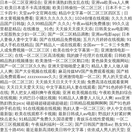
日本一区二区亚洲综合
|
亚洲丰满熟妇熟女乱在线
|
亚洲va欧美va人人爽
2
|
欧美日本道不卡高清视频
|
欧美日韩偷拍一区二区三区
|
日本不卡二卡
三卡四卡
|
天堂av中文官网在线
|
精品中文字幕一区二区三区四区五
|
日
本太黄视频免费看
|
亚洲久久久久久久久
|
1024你懂在线视频
|
久久久久精
品国产日韩版
|
久久99精品国产.久久久
|
午夜av福利免费播放
|
99久久这
里都是精品
|
在线播放__91色
|
天天操天天摸天天添
|
日韩美女av电影网
|
大屁股熟女少妇一区二区
|
国产一区二区精品调教
|
亚洲av电影app
|
日本
人妻偷人妻中文字幕
|
国产在线精品免费视频
|
五月六月婷婷在线视频
|
91
成人手机在线精品
|
国产精品人一成在线观看
|
全国av一卡二卡三卡免费
|
人成免费视频一区二区三区
|
欧美在线中文字幕第一页
|
亚洲激情电影一
区二区
|
在线一区二区三区高清视频
|
我的嫂子伦理片在线观看
|
日韩欧美
精品熟妇视频播放
|
欧美激情一区二区三区鹅口疮
|
黄色操美女视频网站
|
国产一区二区三区久久热
|
亚洲天堂啪啪爱之巢穴
|
精品人妻人人做人碰
人人爽
|
国产大全视频在线观看
|
麻花传媒MV国产免费观看视频
|
国产精
品免费观看av
|
zzzzxxxxav久久
|
亚洲激情电影一区二区
|
男人的天堂成人
精品一区二区三区
|
天天插天天日天天干天天插
|
免费高清在线观看黄网
站
|
天天日天天爱天天玩
|
中文字幕乱码人妻在线观看
|
国产91色婷婷手机
在线
|
男人把女人桶到爽午夜视频
|
亚洲 欧美视频在线
|
午夜欧美熟妇综合
在线视频
|
大鸡巴日小骚比视频
|
91精品人人搡妻人人玩人人爽
|
ass亚洲
熟妇熟女pics
|
碰超碰超碰超碰超碰超
|
日韩精品视频啊啊啊
|
国产91色婷
婷手机在线
|
91在线视频在线视频
|
熟妇人妻一区二区三区
|
伊人中文在线
最新版
|
欧美在线观察不卡视频
|
最新日韩成人av电影
|
野战好大好紧好爽
快点老头
|
91精品国产免费久久国语蜜臀
|
青娱乐在线性爱视频
|
一区二
区三区视频观看
|
午夜福利福利一区二区
|
国产日韩国产激情av
|
熟女99人
妻五十路456
|
最近最新高清欧美日韩中文字幕
|
依依成人男人的天堂
|
亚