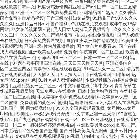
堂蘑菇视频
|
乱子伦国产精品视频毛片
|
午夜蝴蝶全集在线观看
|
一区二区
在线欧美日韩中文
|
尺度诱惑激情四射亚洲国产av
|
国产一区二区三区精
品女同
|
亚洲一区二区三区视频免费观看
|
亚洲精品国产熟女久久久香蕉
|
国产免费午夜精品视频
|
国产三级农村妇女做受
|
99精品国产99久久久久
久久久
|
亚洲精品日韩a v
|
国产福利小视频在线免费观看
|
成年午夜18禁
网站
|
熟女在线视频网人妻
|
男人日女人鸡鸡天天视频官方
|
久久久久久久
久久二区
|
久久久久久久国产精品免费
|
插屁眼在线免费视频
|
国产人妖综
合在线视频
|
日韩美免费观看视频
|
自拍亚洲欧洲操拍精彩视频
|
欧美亚洲
污视频网站
|
亚洲一级r片内射视频播放
|
国产黄色片免费看av
|
国产在线
成人精品视频
|
亚洲欧美在线视频免费看
|
午夜爽爽一区二区三区
|
欧美色
极品在线高清一区
|
小泽玛利亚一区二区三
|
日本一本一区二区三区精品
在线
|
97家有喜事国语高清在线
|
天天日天天摸天天草
|
亚洲欧美综合一
区二区三区四区
|
青娱乐休闲在线观看视频
|
91精品久久一区二区
|
精品黄
页在线免费观看
|
天天插天天日天天操天天干
|
在线观看国产剧情av
|
熟
女老骚91porn九色
|
91社区男人都懂的网站
|
少妇视频播放在线播放免费
观看
|
亚洲乱熟女一区二区三av
|
中文字幕在线字幕中文αv
|
青青草草在
线a观看视频网站
|
天堂免费av在线播放
|
日本丰满少妇毛茸茸
|
在线精品
一区二区三区视频
|
中文字幕av影片免费在线观看
|
中文字幕aⅴ人妻一区
二区蜜桃
|
免费观看的黄色av
|
蜜桃精品噜噜噜成人av小说
|
成人在线视频
日韩国产
|
啊!用力操我!好爽
|
99久久全国免费观看视频
|
女同性ⅹxx女同
hd偷拍
|
欧美性xxxx极品hd男男野战
|
中文字幕亚洲一区天堂
|
97香蕉在
线17c
|
国产九色视频在线观看
|
在线一区二区三区高清视频
|
在线观看欧
美日一区二区
|
超碰婷婷婷婷婷色播av
|
亚洲欧美另类xxxxx
|
欧美,国产,
日本,综合
|
97色综合国产亚洲
|
国产日韩欧美高清无网码
|
亚洲av韩日av
非洲av
|
99精品在线免费视频观看
|
9l视频自拍蝌蚪9l成人熟妇
|
黑人橾中