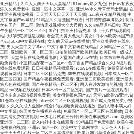
亚洲精品
|
久久人人爽天天玩人妻精品
|
91popny熟女九色
|
日日av拍夜夜
添久久免费老牛
|
亚洲一区中文字幕一区
|
亚洲AV永久青草无码士清品
|
在
线亚洲视频免费看
|
天天插天天日天天干天天插
|
aaa夜夜夜精品视频
|
中
文字幕国产av导航
|
91精品久久香蕉国产线看
|
日韩肥臀超丰满熟女
|
制服
丝袜国产一区二区
|
激情床戏视频大全大尺度
|
久久ri精品诱惑日韩
|
国产
午夜精品一区二区三区不
|
国产目拍亚洲精品资源
|
禁止十八在线观看网
站
|
大鸡吧狂操骚逼视频
|
看全黄大黄大色大片美女
|
日本va欧美va国产综
合va
|
x8x8中文视频在线
|
女人的天堂av在线播放
|
亚洲欧美另类在线免
费
|
男人天堂中文字幕av
|
中文字幕中文有码在线精品
|
女同精品一区二区
三区
|
亚洲欧美一区一区三区
|
自拍偷拍国产欧美精品
|
欧美日韩一级成人
在线
|
天堂最新在线免费看电影
|
天堂国产成人av在线
|
日本东京热高清视
频免费看
|
小宝精品探花一区二区av
|
色丁香国产精品综合久久
|
A级片视
频在线免费观看
|
日日夜夜精品视频观看
|
rct691在线观看
|
免费高清在线
观看黄网站
|
日本二区三区精品免费
|
69热在线观看视频
|
日本成人一区二
区三区四区
|
国产精品午夜视频免费观看
|
亚洲第二页欧美视频
|
亚洲最大
第八色在线视频
|
国产午夜精品一区二区不
|
两人在沙发激情的视频
|
国内
精品mv视频在线观看
|
日本不卡一区二区蜜乳
|
国产黄片一区在线观看
|
日本东京热高清视频免费看
|
美女很黄很色国产av
|
天堂va欧美ⅴa亚洲va
|
91仓本c仔在线播放
|
julia一区二区三区蜜桃视频
|
国产成人免费另类小视
频
|
久久久久成人亚洲av综合
|
9热视频免费在线播放
|
熟妇人妻丰满人妇
中文字幕
|
韩国美女主播福利在线
|
免费国产一区二区三区在线播放
|
日本
道高清免费在线视频
|
一级毛片试看三分钟
|
欧美性丰满熟妇xxoo
|
欧美区
亚洲区一二三区
|
后入内射中出在线观看
|
99精品国产免费电影
|
欧美午夜
免费福利视频
|
亚洲av 综合一区
|
欧美中文字幕网在线
|
天天色天天日天
天干天天色
|
在线一区二区三区高清视频
|
欧美亚洲另类综合网
|
岛国日韩