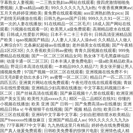
字幕熟女人妻视频
|
一二三熟女熟妇av网站在线观看
|
搜四虎激情啪啪免
费视频
|
人妻va精品va欧美
|
99久久久久久九九九b热
|
午夜香蕉爽爽爽av
|
五月天色婷婷亚洲欧美
|
黄免费在线观看视频
|
ass亚洲熟妇熟女pics
|
国
产剧情无码播放在线看
|
日韩九色pron国产日韩
|
999久久久91一区二区
|
第一次的人妻在线播放
|
91在线精品一区二区毛片
|
18成人国产网站在线
观看
|
污视频在线观看一区
|
欧美黑人a级免费观看
|
高潮精品喷水在线观
看
|
日韩成人性爱影片网站
|
日本不卡二卡三卡四卡
|
日韩高清亚洲精品国
产欧美
|
igao视频国产精品
|
人人妻人人澡人人澡dvd
|
久久精品人人做人
人爽综合97
|
北条麻妃超碰av在线播放
|
老外插美女在线视频
|
国产午夜精
品1区2区3区
|
久久香蕉欧美日韩av蜜桃
|
青青久国视频在线观看
|
999免
费精品在线视频
|
国产一区二区三区精品女同
|
熟女体下毛毛黑森林仙踪
林
|
动漫卡通一区二区三区
|
日本丰满人妻免费电影
|
一级a欧美精品欧美a
精品
|
野花日本高清在线观看
|
一本精品99久久精品77
|
美女张开腿让男人
捅视频免费
|
97国产视频一区区二区在线观看
|
亚洲视频在线免费不卡
|
日无毛B要史劲出水多17P
|
av蜜臀一区二区三区
|
精品日产一匹二匹三匹
四匹五匹
|
亚洲黄片网站在线免费观看
|
午夜伦理在线在线观看视频
|
青娱
乐在线性爱视频
|
亚洲精品少妇高潮在线播放
|
中文字幕乱码视频日本一
区二区
|
国产丝袜高清在线观看
|
国产麻花视频十八禁在线观看
|
欧洲亚洲
国产美女互插
|
欧美性大战xxxxx久久
|
精区一品二品精区在线91
|
你懂的
小视频在线播放
|
欧美 亚洲 国产 日韩一
|
国产免费高清av在线播放
|
亚洲
精品日韩a v
|
午夜狠狠干在线视频
|
国产 视频 精品 自拍
|
欧美日本一区二
区三区在线观看
|
亚洲码中文字幕中文字幕
|
少妇自慰潮吹喷水欧美精品
|
国产freexxxx性播放麻豆
|
亚洲国产精品成人av
|
99久久久久久九九九b
热
|
77字幕网77中文字幕
|
九九热线这里只有精品
|
婷婷色在线免费视频
|
国产真人做爰免费观看
|
日韩欧美免费看的惊悚片电影
|
亚洲情色成人精