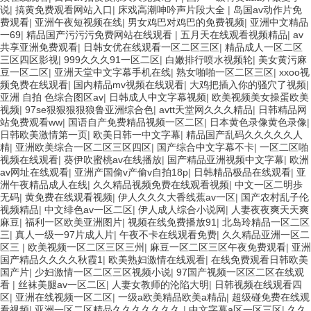
说
|
搞黄免费观看网站入口
|
床戏高潮呻吟声片段大全
|
岛国av动作片免
费观看
|
亚洲午夜短视频在线
|
男女鸡巴对鸡巴的免费视频
|
亚洲中文精品
一69
|
精品国产污污污免费网站在线观看
|
五月天在线观看视频精品
|
av
共享亚洲免费观看
|
日韩女优在线观看一区二区三区
|
精品成人一区二区
三区四区影视
|
999久久久91一区二区
|
白嫩排行喷水视频轮
|
美女黄污麻
豆一区二区
|
亚洲天堂中文字幕手机在线
|
熟女啪啪一区二区三区
|
xxoo视
频免费在线观看
|
国内精品mv视频在线观看
|
大鸡把插入你的骚穴了视频
|
亚洲 自拍 色综合图区av
|
日韩成人中文字幕视频
|
欧美视频美女操蛋欧美
视频
|
97se狠狠狠狠狼鲁亚洲综合色
|
avtt天堂网久久久精品
|
日韩精品网
站免费观看ww
|
国语自产免费精品视频一区二区
|
日本黄色录像黄色录像
|
日韩欧美激情第一页
|
欧美日韩一中文字幕
|
精品国产乱码久久久久久人
精
|
亚洲欧美综合一区二区三区四区
|
国产综合中文字幕不卡
|
一区二区啪
视频在线观看
|
葵伊吹蜜桃av在线播放
|
国产精品亚洲视频中文字幕
|
欧洲
av网址在线观看
|
亚洲产国偷v产偷v自拍18p
|
日韩精品极品在线观看
|
亚
洲午夜精品成人在线
|
久久精品视频免费在线观看视频
|
中文一区二明歩
无码
|
黄免费在线观看视频
|
伊人久久久大香线蕉av一区
|
国产农村乱子伦
视频精品
|
中文绯色av一区二区
|
伊人成人综合小说网
|
人妻夜夜爽天天爽
麻豆
|
福利一区欧美亚洲图片
|
视频在线免费播放91
|
北岛玲精品一区二区
三
|
真人一级一97片成人片
|
午夜不卡在线观看免费
|
久久精品亚洲一区二
区三
|
欧美视频一区二区三区三州
|
麻豆一区二区三区午夜免费观看
|
亚洲
国产精品久久久久秋霞1
|
欧美熟妇激情在线观看
|
在线免费观看日韩欧美
国产片
|
少妇激情一区二区三区视频小说
|
97国产视频一区区二区在线观
看
|
丝袜美腿av一区二区
|
人妻女教师的沦陷大明
|
日韩视频在线观看四
区
|
亚洲在线视频一区二区
|
一级a欧美精品欧美a精品
|
超级碰免费在线观
看视频
|
亚洲一区二区精品久久久久久久久
|
中文字幕a区一区三区
|
久久