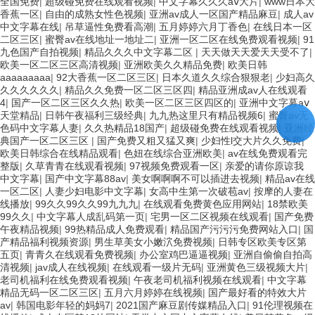
全国免费
|
超级碰免费在线观看视频
|
中文字幕久久久aⅴ大片
|
www日本大
香蕉一区
|
自由的成熟女性色视频
|
亚洲av成人一区国产精品麻豆
|
成人av
中文字幕在线
|
吊草逼性免费看高潮
|
五月婷婷六月丁香色
|
在线日本一区
二区三区
|
蜜臀av在线地址一地址二
|
亚洲一区二区在线免费观看视频
|
91
九色国产自拍视频
|
精品久久久中文字幕二区
|
天天做天天爱天天受不了
|
欧美一区二区三区高清视频
|
亚洲欧美久久精品免费
|
欧美日韩
aaaaaaaaa
|
92大香蕉一区二区三区
|
日本久道久久综合狠狠老
|
少妇高久
久久久久久久
|
精品久久免费一区二区三区四
|
精品亚洲成av人在线观看
4
|
国产一区二区三区久久热
|
欧美一区二区三区四区的
|
亚洲中文字幕aⅴ
天堂精品
|
日韩午夜福利三级经典
|
九九热这里只有精品视频6
|
蜜臀av无
色码中文字幕人妻
|
久久热精品18国产
|
超级碰免费在线观看视频
|
亚洲经
典国产一区二区三区
|
国产免费又粗又猛又爽
|
少妇性l交大片久久免费
|
欧美日韩综合在线精品观看
|
色妞在线综合亚洲欧美
|
av在线免费观看完
整版
|
久草青青在线观看视频
|
97视频免费观看一区
|
亲爱的请你原谅我
中文字幕
|
国产中文字幕88av
|
美女啊啊啊不可以插进去视频
|
精品av在线
一区二区
|
人妻少妇电影中文字幕
|
女高中生第一次破苞av
|
按摩的人妻在
线播放
|
99久久99久久99九九九
|
在线观看免费黄色应用网站
|
18禁欧美
99久久
|
中文字幕人成乱码第一页
|
宅男一区二区视频在线观看
|
国产免费
午夜精品视频
|
99热精品成人免费观看
|
精品国产污污污免费网站入口
|
国
产精品福利视频资源
|
男生草美女小嫩泬免费视频
|
日韩专区欧美专区第
五页
|
青青久在线观看免费视频
|
办公室鸡巴逼逼视频
|
亚洲自偷偷自拍高
清视频
|
jav成人在线视频
|
在线观看一级片无码
|
亚洲黄色三级视频大片
|
老司机福利在线免费观看视频
|
午夜老司机福利视频在线观看
|
中文字幕
精品无码一区二区三区
|
五月六月婷婷在线视频
|
国产最好看的特效大片
av
|
韩国电影年轻的妈妈7
|
2021国产麻豆剧传媒精品入口
|
91伦理视频在