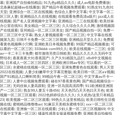
幕
|
亚洲国产自拍偷拍精品
|
91九色p精品久久久
|
成人av电影免费播放
|
北条麻妃超碰av在线播放
|
国产精品午夜视频免费观看
|
91熟女91九色91
天堂
|
亚洲综合一区二区在线视频
|
色综合人妻中文字幕
|
中文字幕一区二
区三区人妻
|
亚洲精品久久在线视频
|
在线观看免费高清a级片
|
jizz成人在
线视频
|
国产名人亚洲视频中文字幕
|
亚洲精品一二三在线观看
|
欧美丝袜
办公室在线91
|
美女精品一区二区三区
|
久久综合久久久久网
|
激情视频国
产在线观看
|
亚州精品一区二区三区美女
|
国产精品视频自拍一区
|
免费一
区二区三区中文字幕
|
熟女人妻视频观看一区二区三区
|
中文字幕在线视
频第九页
|
日韩不卡免费一区二区三区视频
|
亚洲精品天堂久久久
|
免费观
看黄色视频啊小穴啊
|
亚洲欧美日本视频免费看
|
99国产精品视频播放
|
可
以看的一区二区三区
|
333kkkk·com99久久
|
欧美在线视频一二三区
|
全国
av一卡二卡三卡免费
|
都市激情另类日韩欧美
|
精品久久久久久无码中文
野结衣
|
夜夜夜夜大91香蕉国产
|
久产久91精国九品打
|
x8x8中文视频在
线
|
日本成人一区二区三区四区
|
亚洲欧洲日韩av专区
|
可以看的一区二
区三区
|
水蜜桃在线视频一区二区三区
|
亚洲免费黄色在线观看
|
男人天堂
2022在线视频
|
人妻少妇嫩草中文字幕完整版
|
欧美日韩一区二区a∨视频
|
国产91精品入口蝌蚪简美
|
99精品午夜一区二区三区
|
中文字幕av不卡一
区二区
|
人妻中出视频免费观看
|
碰在97香蕉黄色网
|
国产精品视频综合一
区二区
|
无码丝袜人妻高跟鞋
|
亚洲一区岛国高清四季
|
911欧洲精亚洲国
产一二区三区
|
熟女99人妻五十路456
|
天天色凹凸天天色曰天天色
|
欧美
视频一区二区三区观看
|
2022色婷婷综合久久久
|
久久机热/这里只有精品
23
|
欧美视频一区二区三区观看
|
99热久久这里有精品
|
欧美日韩性生活视
频在线
|
蜜桃精品噜噜噜av
|
91麻豆天美精东蜜桃专区
|
xxx一区二区三区
在线观看
|
亚洲偷一区二区在线观看
|
少妇人妻一区二区三区视频69
|
中文
字幕中文字幕一区三区
|
骚逼性感美女操逼视频免费
|
亚洲欧美自拍偷拍