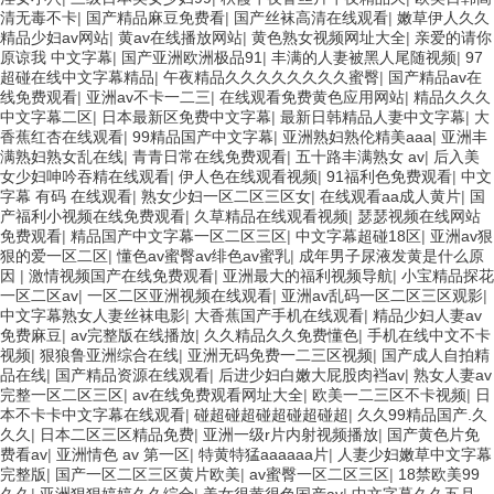
清无毒不卡
|
国产精品麻豆免费看
|
国产丝袜高清在线观看
|
嫩草伊人久久
精品少妇av网站
|
黄av在线播放网站
|
黄色熟女视频网址大全
|
亲爱的请你
原谅我 中文字幕
|
国产亚洲欧洲极品91
|
丰满的人妻被黑人尾随视频
|
97
超碰在线中文字幕精品
|
午夜精品久久久久久久久久蜜臀
|
国产精品av在
线免费观看
|
亚洲av不卡一二三
|
在线观看免费黄色应用网站
|
精品久久久
中文字幕二区
|
日本最新区免费中文字幕
|
最新日韩精品人妻中文字幕
|
大
香蕉红杏在线观看
|
99精品国产中文字幕
|
亚洲熟妇熟伦精美aaa
|
亚洲丰
满熟妇熟女乱在线
|
青青日常在线免费观看
|
五十路丰满熟女 av
|
后入美
女少妇呻吟吞精在线观看
|
伊人色在线观看视频
|
91福利色免费观看
|
中文
字幕 有码 在线观看
|
熟女少妇一区二区三区女
|
在线观看aa成人黄片
|
国
产福利小视频在线免费观看
|
久草精品在线观看视频
|
瑟瑟视频在线网站
免费观看
|
精品国产中文字幕一区二区三区
|
中文字幕超碰18区
|
亚洲av狠
狠的爱一区二区
|
懂色av蜜臀av绯色av蜜乳
|
成年男子尿液发黄是什么原
因
|
激情视频国产在线免费观看
|
亚洲最大的福利视频导航
|
小宝精品探花
一区二区av
|
一区二区亚洲视频在线观看
|
亚洲av乱码一区二区三区观影
|
中文字幕熟女人妻丝袜电影
|
大香蕉国产手机在线观看
|
精品少妇人妻av
免费麻豆
|
av完整版在线播放
|
久久精品久久免费懂色
|
手机在线中文不卡
视频
|
狠狼鲁亚洲综合在线
|
亚洲无码免费一二三区视频
|
国产成人自拍精
品在线
|
国产精品资源在线观看
|
后进少妇白嫩大屁股肉裆av
|
熟女人妻av
完整一区二区三区
|
av在线免费观看网址大全
|
欧美一二三区不卡视频
|
日
本不卡卡中文字幕在线观看
|
碰超碰超碰超碰超碰超
|
久久99精品国产.久
久久
|
日本二区三区精品免费
|
亚洲一级r片内射视频播放
|
国产黄色片免
费看av
|
亚洲情色 av 第一区
|
特黄特猛aaaaaa片
|
人妻少妇嫩草中文字幕
完整版
|
国产一区二区三区黄片欧美
|
av蜜臀一区二区三区
|
18禁欧美99
久久
|
亚洲狠狠婷婷久久综合
|
美女很黄很色国产av
|
中文字幕久久五月