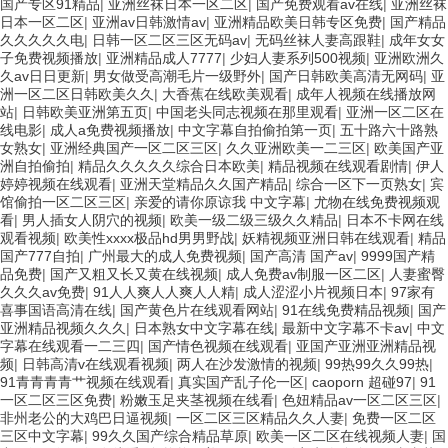
国产专区91精品
|
亚洲丝袜日本一区二区
|
国产免费观看av在线
|
亚洲丝袜
日本一区二区
|
亚洲av日韩激情av
|
亚洲精品欧美日韩专区免费
|
国产精品
久久久久久电
|
日韩一区二区三区无码av
|
无码丝袜人妻高跟鞋
|
成年女女
子免费视频播放
|
亚洲精品成人7777
|
少妇人妻系列500视频
|
亚洲欧洲久
久av日日更新
|
男女做受高潮毛片一级野外
|
国产日韩欧美高清无网码
|
亚
洲一区二区日韩欧美久久
|
大香蕉在线欧美观看
|
成年人视频在线播放网
站
|
日韩欧美亚洲第五页
|
中国老头同志视频在那里观看
|
亚洲一区二区在
线电影
|
成人a免费视频播放
|
中文字幕自拍偷拍第一页
|
五十路六十路熟
女熟女
|
亚洲经典国产一区二区三区
|
久久亚洲欧美一二三区
|
欧美国产亚
洲自拍偷拍
|
精品久久久久久综合日本欧美
|
精品视频在线观看剧情
|
伊人
婷婷视频在线观看
|
亚洲天堂精品久久国产精品
|
综合一区下一页熟女
|
宾
馆偷拍一区二区三区
|
亲爱的请你原谅我 中文字幕
|
尤物在线免费视频观
看
|
男人插女人阴穴的视频
|
欧美一级二级三级久久精品
|
日本不卡网在线
观看视频
|
欧美性xxxx极品hd男男野战
|
妖精视频亚洲日韩在线观看
|
精品
国产777自拍
|
广州最大的成人免费视频
|
国产高清 国产av
|
9999国产精
品免费
|
国产又粗又长又黄在线视频
|
成人免费av制服一区二区
|
人妻蜜臀
久久久av免费
|
91人人爽人人爽人人精
|
成人涩涩小片视频日本
|
97家有
喜事国语高清在线
|
国产黄色片在线观看网站
|
91在线免费精品视频
|
国产
亚洲精品视频久久久
|
日本熟女中文字幕在线
|
最新中文字幕不卡av
|
中文
字幕在线观看一二三四
|
国产情色视频在线观看
|
亚国产亚洲亚洲精品视
频
|
日韩高清v在线观看视频
|
两人在沙发激情的视频
|
99热99久久99热
|
91青青青青艹视频在线观看
|
真实国产乱子伦一区
|
caoporn 超碰97
|
91
一区二区三区免费
|
粉嫩玉足夹茎视频在线看
|
色妞精品av一区二区三区
|
非州老公的大鸡巴日逼视频
|
一区二区三区精品久久人妻
|
免费一区二区
三区中文字幕
|
99久久国产综合精品草原
|
欧美一区二区在线视频人妻
|
国