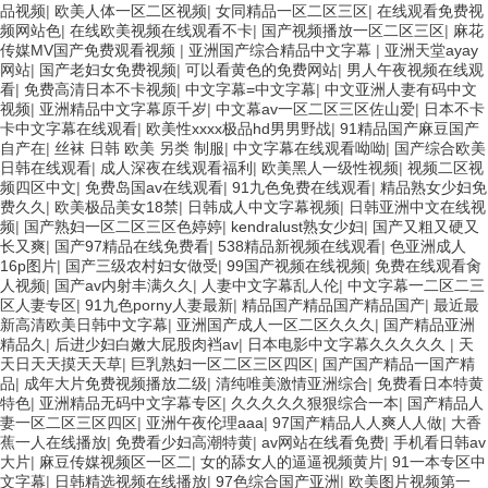
品视频
|
欧美人体一区二区视频
|
女同精品一区二区三区
|
在线观看免费视
频网站色
|
在线欧美视频在线观看不卡
|
国产视频播放一区二区三区
|
麻花
传媒MV国产免费观看视频
|
亚洲国产综合精品中文字幕
|
亚洲天堂ayay
网站
|
国产老妇女免费视频
|
可以看黄色的免费网站
|
男人午夜视频在线观
看
|
免费高清日本不卡视频
|
中文字幕=中文字幕
|
中文亚洲人妻有码中文
视频
|
亚洲精品中文字幕原千岁
|
中文幕av一区二区三区佐山爱
|
日本不卡
卡中文字幕在线观看
|
欧美性xxxx极品hd男男野战
|
91精品国产麻豆国产
自产在
|
丝袜 日韩 欧美 另类 制服
|
中文字幕在线观看呦呦
|
国产综合欧美
日韩在线观看
|
成人深夜在线观看福利
|
欧美黑人一级性视频
|
视频二区视
频四区中文
|
免费岛国av在线观看
|
91九色免费在线观看
|
精品熟女少妇免
费久久
|
欧美极品美女18禁
|
日韩成人中文字幕视频
|
日韩亚洲中文在线视
频
|
国产熟妇一区二区三区色婷婷
|
kendralust熟女少妇
|
国产又粗又硬又
长又爽
|
国产97精品在线免费看
|
538精品新视频在线观看
|
色亚洲成人
16p图片
|
国产三级农村妇女做受
|
99国产视频在线视频
|
免费在线观看肏
人视频
|
国产av内射丰满久久
|
人妻中文字幕乱人伦
|
中文字幕一二区二三
区人妻专区
|
91九色porny人妻最新
|
精品国产精品国产精品国产
|
最近最
新高清欧美日韩中文字幕
|
亚洲国产成人一区二区久久久
|
国产精品亚洲
精品久
|
后进少妇白嫩大屁股肉裆av
|
日本电影中文字幕久久久久久
|
天
天日天天摸天天草
|
巨乳熟妇一区二区三区四区
|
国产国产精品一国产精
品
|
成年大片免费视频播放二级
|
清纯唯美激情亚洲综合
|
免费看日本特黄
特色
|
亚洲精品无码中文字幕专区
|
久久久久久狠狠综合一本
|
国产精品人
妻一区二区三区四区
|
亚洲午夜伦理aaa
|
97国产精品人人爽人人做
|
大香
蕉一人在线播放
|
免费看少妇高潮特黄
|
av网站在线看免费
|
手机看日韩av
大片
|
麻豆传媒视频区一区二
|
女的舔女人的逼逼视频黄片
|
91一本专区中
文字幕
|
日韩精选视频在线播放
|
97色综合国产亚洲
|
欧美图片视频第一