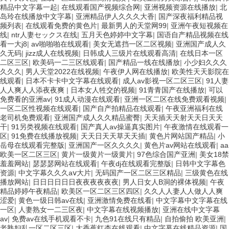
精品中文字幕一起
|
在线观看国产视频综合网
|
亚洲视频资源在线播放
|
北
岛玲在线播放中文字幕
|
亚洲精品伊人久久久大香
|
国产深夜福利精品视
频列表
|
在线观看免费的黄色片
|
最新男人的天堂网99
|
亚洲午夜短视频在
线
|
ntr人妻セックス在线
|
五月天色婷婷中文字幕
|
国语自产精品视频在线
看一大j8
|
av啪啪啪在线观看
|
美女无遮挡一区二区视频
|
亚洲国产成人久
久无码
|
jizz成人在线视频
|
日韩成人三级片在线观看高清
|
在线日本一区
二区三区
|
欧美码一二三区线观看
|
国产精品一线在线播放
|
小少妇久久久
久久久
|
男人天堂2022在线视频
|
午夜伊人网在线播放
|
欧美性天天影院在
线观看
|
日本不卡卡中文字幕在线观看
|
成人av影视一区二区三区
|
91人妻
人人爽人人添夜夜爽
|
日本女人牲交的视频
|
91青青国产在线播放
|
可以
免费看的亚洲av
|
91成人动漫在线观看
|
亚洲一区二区在线免费观看视频
|
一区二区性视频在线观看
|
国产自产拍精品在线观看
|
午夜亚洲福利在线
老司机免费观看
|
亚洲国产成人久久精品蜜臀
|
天天插天天射天天日天天
干
|
91另类视频在线观看
|
国产真人av操逼真实图片
|
午夜激情在线观看一
区
|
91免费在线播放视频
|
天天日天天草天天插
|
黄色片网站国产精品
|
小
岳母在线观看完整版
|
亚洲国产一区久久久久
|
黄色片av网站在线观看
|
aa
欧美一区二区三区
|
黄片一级黄片一级黄片
|
97色综合国产亚洲
|
美女18禁
羞羞网站
|
瑟瑟瑟网站在线观看
|
午夜dj在线观看完整版
|
日韩中文字幕色
资源
|
中文字幕久久久aⅴ大片
|
无码国产一区二区三区精品
|
三级黄色在线
播放网站
|
日日日日日日夜夜夜夜夜夜
|
男人日女人B洞的裸体视频
|
午夜
精品婷婷午夜精品
|
欧美区一区二区三区四区
|
久久人人妻人人做人人爽
涩爱
|
黄色一级日韩av在线
|
亚洲激情免费在线看
|
中文字幕中文字幕在线
一区
|
人妻熟女一二三区夜
|
中文字幕在线视频播放
|
亚洲在线中文字幕
av
|
免费av在线手机观看不卡
|
九色91在线只有精品
|
自拍偷拍 欧美亚洲
|
老熟妇乱一区二区三区
|
大香蕉红杏在线观看
|
中文字幕在线精品资源
|
国