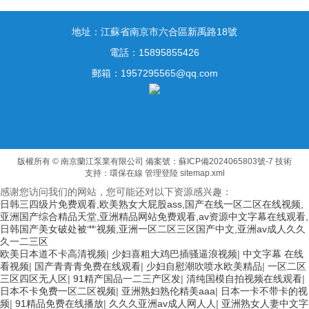
地址：江蘇省南京市六合區新禹路18號
電話：15895855426
郵箱：1957295565@qq.com
版權所有 © 南京蘭江泵業有限公司
備案號：蘇ICP備2024065803號-7
技術
支持：
環保在線
管理登陸
sitemap.xml
感谢您访问我们的网站，您可能还对以下资源感兴趣：
日韩三四级片免费观看,欧美熟女大屁股ass,国产在线一区二区在线视频,
亚洲国产综合精品天堂,亚洲精品网站免费观看,av资源中文字幕在线观看,
日韩国产美女破处被艹视频,亚洲一区二区三区国产中文,亚洲av成人久久
久一二三区
欧美日本道不卡高清视频
|
少妇喜粗大鸡巴插骚逼浪视频
|
中文字幕 在线
看视频
|
国产青青青免费在线观看
|
少妇自慰潮吹喷水欧美精品
|
一区二区
三区四区无人区
|
91精产国品一二三产区发
|
清纯国模自拍视频在线观看
|
日本不卡免费一区二区视频
|
亚洲熟妇熟伦精美aaa
|
日本一卡不带卡的视
频
|
91精品免费在线播放
|
久久久亚洲av成人网人人
|
亚洲熟女人妻中文字