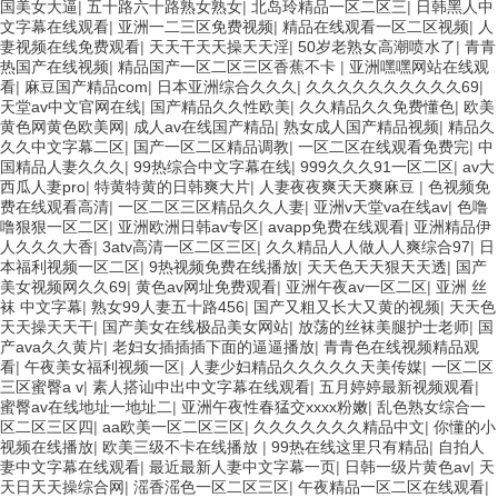
国美女大逼
|
五十路六十路熟女熟女
|
北岛玲精品一区二区三
|
日韩黑人中
文字幕在线观看
|
亚洲一二三区免费视频
|
精品在线观看一区二区视频
|
人
妻视频在线免费观看
|
天天干天天操天天淫
|
50岁老熟女高潮喷水了
|
青青
热国产在线视频
|
精品国产一区二区三区香蕉不卡
|
亚洲嘿嘿网站在线观
看
|
麻豆国产精品com
|
日本亚洲综合久久久
|
久久久久久久久久久久69
|
天堂av中文官网在线
|
国产精品久久性欧美
|
久久精品久久免费懂色
|
欧美
黄色网黄色欧美网
|
成人av在线国产精品
|
熟女成人国产精品视频
|
精品久
久久中文字幕二区
|
国产一区二区精品调教
|
一区二区在线观看免费完
|
中
国精品人妻久久久
|
99热综合中文字幕在线
|
999久久久91一区二区
|
av大
西瓜人妻pro
|
特黄特黄的日韩爽大片
|
人妻夜夜爽天天爽麻豆
|
色视频免
费在线观看高清
|
一区二区三区精品久久人妻
|
亚洲v天堂va在线av
|
色噜
噜狠狠一区二区
|
亚洲欧洲日韩av专区
|
avapp免费在线观看
|
亚洲精品伊
人久久久大香
|
3atv高清一区二区三区
|
久久精品人人做人人爽综合97
|
日
本福利视频一区二区
|
9热视频免费在线播放
|
天天色天天狠天天透
|
国产
美女视频网久久69
|
黄色av网址免费观看
|
亚洲午夜av一区二区
|
亚洲 丝
袜 中文字幕
|
熟女99人妻五十路456
|
国产又粗又长大又黄的视频
|
天天色
天天操天天干
|
国产美女在线极品美女网站
|
放荡的丝袜美腿护士老师
|
国
产ava久久黄片
|
老妇女插插插下面的逼逼播放
|
青青色在线视频精品观
看
|
午夜美女福利视频一区
|
人妻少妇精品久久久久久天美传媒
|
一区二区
三区蜜臀a v
|
素人搭讪中出中文字幕在线观看
|
五月婷婷最新视频观看
|
蜜臀av在线地址一地址二
|
亚洲午夜性春猛交xxxx粉嫩
|
乱色熟女综合一
区二区三区四
|
aa欧美一区二区三区
|
久久久久久久久精品中文
|
你懂的小
视频在线播放
|
欧美三级不卡在线播放
|
99热在线这里只有精品
|
自拍人
妻中文字幕在线观看
|
最近最新人妻中文字幕一页
|
日韩一级片黄色av
|
天
天日天天操综合网
|
滛香滛色一区二区三区
|
午夜精品一区二区在线观看
|