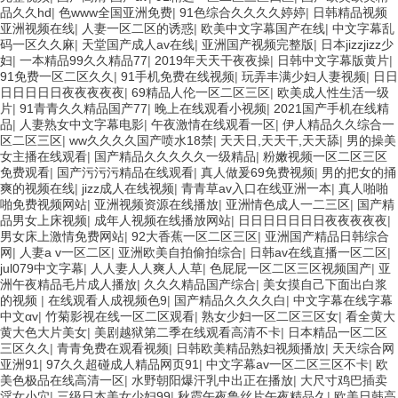
品久久hd
|
色www全国亚洲免费
|
91色综合久久久久婷婷
|
日韩精品视频
亚洲视频在线
|
人妻一区二区的诱惑
|
欧美中文字幕国产在线
|
中文字幕乱
码一区久久麻
|
天堂国产成人av在线
|
亚洲国产视频完整版
|
日本jizzjizz少
妇
|
一本精品99久久精品77
|
2019年天天干夜夜操
|
日韩中文字幕版黄片
|
91免费一区二区久久
|
91手机免费在线视频
|
玩弄丰满少妇人妻视频
|
日日
日日日日日夜夜夜夜夜
|
69精品人伦一区二区三区
|
欧美成人性生活一级
片
|
91青青久久精品国产77
|
晚上在线观看小视频
|
2021国产手机在线精
品
|
人妻熟女中文字幕电影
|
午夜激情在线观看一区
|
伊人精品久久综合一
区二区三区
|
ww久久久久国产喷水18禁
|
天天日,天天干,天天舔
|
男的操美
女主播在线观看
|
国产精品久久久久久一级精品
|
粉嫩视频一区二区三区
免费观看
|
国产污污污精品在线观看
|
真人做爰69免费视频
|
男的把女的捅
爽的视频在线
|
jizz成人在线视频
|
青青草av入口在线亚洲一本
|
真人啪啪
啪免费视频网站
|
亚洲视频资源在线播放
|
亚洲情色成人一二三区
|
国产精
品男女上床视频
|
成年人视频在线播放网站
|
日日日日日日日夜夜夜夜夜
|
男女床上激情免费网站
|
92大香蕉一区二区三区
|
亚洲国产精品日韩综合
网
|
人妻a v一区二区
|
亚洲欧美自拍偷拍综合
|
日韩av在线直播一区二区
|
jul079中文字幕
|
人人妻人人爽人人草
|
色屁屁一区二区三区视频国产
|
亚
洲午夜精品毛片成人播放
|
久久久精品国产综合
|
美女摸自己下面出白浆
的视频
|
在线观看人成视频色9
|
国产精品久久久久白
|
中文字幕在线字幕
中文αv
|
竹菊影视在线一区二区观看
|
熟女少妇一区二区三区女
|
看全黄大
黄大色大片美女
|
美剧越狱第二季在线观看高清不卡
|
日本精品一区二区
三区久久
|
青青免费在观看视频
|
日韩欧美精品熟妇视频播放
|
天天综合网
亚洲91
|
97久久超碰成人精品网页91
|
中文字幕av一区二区三区不卡
|
欧
美色极品在线高清一区
|
水野朝阳爆汗乳中出正在播放
|
大尺寸鸡巴插卖
淫女小穴
|
三级日本美女少妇99
|
秋霞午夜鲁丝片午夜精品久
|
欧美日韩高