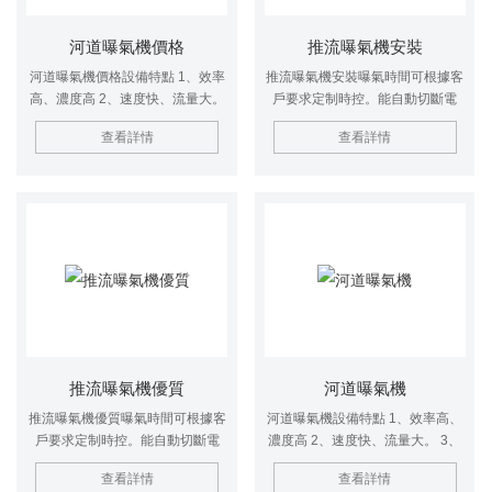
河道曝氣機價格
推流曝氣機安裝
河道曝氣機價格設備特點 1、效率
推流曝氣機安裝曝氣時間可根據客
高、濃度高 2、速度快、流量大。
戶要求定制時控。能自動切斷電
3、氣源選擇多樣化(氧氣、氧、空
源，起到保護電機免遭意外損壞的
查看詳情
查看詳情
氣等)。 4、氣泡上升速度慢、存留
作用。工作時，葉輪在電機的驅動
時間長。
下旋轉，
推流曝氣機優質
河道曝氣機
推流曝氣機優質曝氣時間可根據客
河道曝氣機設備特點 1、效率高、
戶要求定制時控。能自動切斷電
濃度高 2、速度快、流量大。 3、
源，起到保護電機免遭意外損壞的
氣源選擇多樣化(氧氣、氧、空氣
查看詳情
查看詳情
作用。工作時，葉輪在電機的驅動
等)。 4、氣泡上升速度慢、存留時