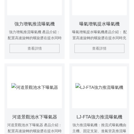
強力增氧推流曝氣機
曝氣增氧提水曝氣機
強力增氧推流曝氣機 產品介紹：
曝氣增氧提水曝氣機產品介紹： 配
配置高速旋轉的螺旋槳在提水同時
置高速旋轉的螺旋槳在提水同時充
充分攪拌湖水，令水層產生上下加
分攪拌湖水，令水層產生上下加速
查看詳情
查看詳情
速循環，加快水層的流動，從而使
循環，加快水層的流動，從而使湖
湖水充分曝氣溶氧。能增加水體的
水充分曝氣溶氧。能增加水體的溶
溶解氧含量，提高水體的自凈能
解氧含量，提高水體的自凈能力，
力，有效抑制水華，防止非流動性
有效抑制水華，防止非流動性的水
的水質腐爛發臭，抑制蚊子孳生，
質腐爛發臭，抑制蚊子孳生，消除
消除黑臭現象。有效地提高水生態
黑臭現象。有效地提高水生態系統
系統循環、水資源保護及水體凈
循環、水資源保護及水體凈化。
化。
河道景觀池水下曝氣器
LJ-FTA強力推流曝氣機
河道景觀池水下曝氣器 產品介紹：
強力推流曝氣機：推流式曝氣機由
配置高速旋轉的螺旋槳在提水同時
主機、固定支架、進氣管及推流曝