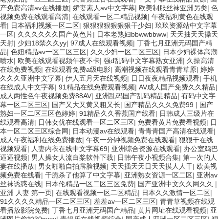
产免费高清av在线播放
|
娇妻素人av中文字幕
|
欧美制服丝袜亚洲另类
|
色
视频免费在线观看高清
|
在线观看一区二精品视频
|
午夜福利黄色在线观
看
|
日本福利视频一区二区
|
狠狠狠狠狠狠狠干少妇
|
玖玖资源站中文字幕
一区
|
久久久久久久国产黄色片
|
日本老熟妇bbwwbbww
|
天天抽天天操天
天射
|
少妇18禁久久yy
|
97成人在线观看视频
|
丁香七月亚洲无码国产精
品
|
色妞精品av一区二区三区
|
久久少妇一区二区三区
|
日本少妇裸体高潮
喷水
|
欧美在线观看视频午夜不卡
|
强d乱码中文字幕熟女亚洲
|
久操高清
在线免费视频
|
在线观看免费a级电影
|
高潮视频在线观看青青草原
|
婷婷
久久久亚洲中文字幕
|
伊人五月天在线视频
|
日日夜夜精品视频观看
|
手机
在线成人中文字幕
|
91精品在线免费观看视频
|
AV成人国产免费久久精品
|
成人两性色午夜视频免费88AV
|
亚洲乱码国产乱码精品精品
|
有码中文字
幕一区二区三区
|
国产又大又黄又粗又长
|
国产精品久久久免费99
|
国产
熟妇一区二区三区色婷婷
|
91精品久久香蕉国产线看
|
日韩成人三级片在
线观看高清
|
日韩女优在线观看一区二区三区
|
免费看黄片免费看视频
|
日
本一区二区三区综合网
|
日本动漫av在线观看
|
青青青国产高清在线观看
|
成人午夜福利在线免费播放
|
午夜一分钟视频免费在线观看
|
狠狠干在线
视频观看
|
人妻内衣在线中文字幕69
|
亚洲综合资源在线观看
|
办公室鸡巴
逼逼视频
|
男人操女人流白桨软件下载
|
日韩午夜小视频合集
|
第一次的人
妻在线播放
|
男女啪啪自拍露脸视频
|
天天插天天日天天摸人人干
|
欧美视
频免费在线看
|
干脆杀了他算了中文字幕
|
亚洲熟女资源一区二区
|
亚洲av
丝袜诱惑在线
|
日本伦精品一区二区三区免费
|
国产亚洲中文久久网久久
|
亚洲 人妻 第一页
|
在线观看视频一区二区精品
|
日本久久激情一区二区
|
91久久久久精品一区二区三区
|
羞羞av一区二区三区
|
青青草视频在线观
看播放影院免费
|
丁香七月亚洲无码国产精品
|
黄片网址在线观看视频
|
亚
洲图片偷拍30pxxx
|
青娱乐在线视频综合
|
国产成人亚洲一区二区三区
|
狠