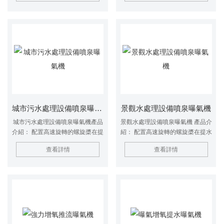
下旋轉，
間長。
城市污水處理設備噴泉曝氣機
景觀水處理設備噴泉曝氣機
城市污水處理設備噴泉曝氣機產品
景觀水處理設備噴泉曝氣機 產品介
介紹： 配置高速旋轉的螺旋槳在提
紹： 配置高速旋轉的螺旋槳在提水
水同時充分攪拌湖水，令水層產生
同時充分攪拌湖水，令水層產生上
查看詳情
查看詳情
上下加速循環，加快水層的流動，
下加速循環，加快水層的流動，從
從而使湖水充分曝氣溶氧。能增加
而使湖水充分曝氣溶氧。能增加水
水體的溶解氧含量，提高水體的自
體的溶解氧含量，提高水體的自凈
凈能力，有效抑制水華，防止非流
能力，有效抑制水華，防止非流動
動性的水質腐爛發臭，抑制蚊子孳
性的水質腐爛發臭，抑制蚊子孳
生，消除黑臭現象。有效地提高水
生，消除黑臭現象。有效地提高水
生態系統循環、水資源保護及水體
生態系統循環、水資源保護及水體
凈化。
凈化。