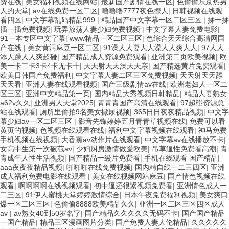
费在线
|
美女福利视频在线网站
|
最新国产剧情在线一区
|
色偷偷东京热男
人的天堂
|
av在线免费一区二区
|
噜噜噜7777夜色撩人
|
日韩视频在线观
看四区
|
中文字幕乱码精品999
|
精品国产中文字幕一区二区三区
|
揉一揉
插一插免费视频
|
玩弄放荡人妻少妇免费视频
|
中文字幕人妻免费电影
|
91一本专区中文字幕
|
www精品一区二区三区
|
色综合天天综合高清网国
产在线
|
美女黄污麻豆一区二区
|
91澡人人妻人人澡人人爽人人
|
97人人
添人躁人人爽超碰
|
国产精品成人资源免费观看
|
亚洲第二页欧美视频
|
欧
美一卡二卡3卡4卡无卡十
|
天天射天天澡天天亲
|
国产精选黄片免费观看
|
欧美日韩国产免费福利
|
中文字幕人妻二区三区免费视频
|
天天射天天舔
天天看
|
亚洲人妻在线观看视频
|
国产三级剧情av在线
|
欧洲老妇人一区二
区三区
|
亚洲中文精品第一页
|
国内精品大秀视频日韩精品
|
精品人妻熟女
a62v久久
|
亚洲男人天堂2025
|
青青青国产高清在线观看
|
97超碰资源总
站在线观看
|
厕所里偷拍9名美女撒尿视频
|
365日日夜夜精品视频
|
中文字
幕少妇av一区二区三区
|
影音先锋婷婷五月青青草视频在线
|
免费可以看
黄页的视频
|
色视频在线观看在线
|
福利中文字幕视频在线观看
|
神马免费
手机视频在线视频
|
大香蕉av动作片在线观看
|
中文字幕av在线播放不卡
|
女高中生第一次破苞av
|
少妇厨房激情做爰欧美
|
吊草逼性免费看高潮
|
青
青成年人性生活视频
|
国产精品一级片免费看
|
手机在线观看 国产精品
|
aaa夜夜夜精品视频
|
啪啪啪在线免费视频
|
国内精自线一二三四区
|
亚洲
成人福利免费电影在线观看
|
美女在线视频网站麻豆
|
国产情色视频在线
观看
|
啊啊啊啊在线视频观看
|
初中逼还很紧视频免费看
|
亚洲情色成人一
二三区
|
91伊人蜜桃天堂婷婷激情综合
|
日本午夜免费福利视频
|
美女爽口
爆一区二区三区
|
色偷偷8888欧美精品久久
|
亚洲一区二区三区四区成人
av
|
av熟女40到50岁名字
|
国产精品久久久久久无码不卡
|
国产国产精品
一国产精品
|
精品三区漫画图片分类
|
国产免费人妻人伦精品
|
久久久久久