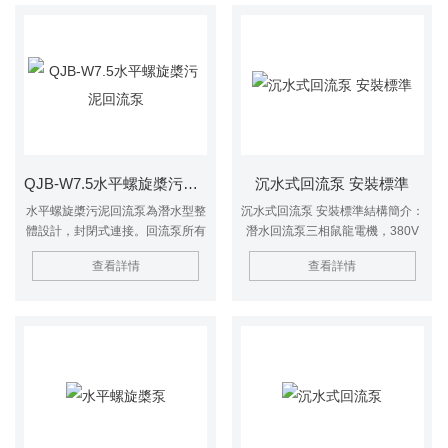
與穿墻管法蘭連接
命超過40000小時。 潛水回流泵葉
輪——回流泵配技術的軸向運行的
三葉輪，葉輪具有良好的自清潔與
免震動功能。葉輪的設計同時可以
滿足大流量與低揚程的要求，并在
軸向形成大流量。
QJB-W7.5水平螺旋槳污泥回流泵
沉水式回流泵 安裝標準
水平螺旋槳污泥回流泵為潛水型整
沉水式回流泵 安裝標準結構簡介：
體設計，封閉式連接。回流泵所有
潛水回流泵三相鼠龍電機，380V
的組件包括電機和齒輪箱都能夠在
三相50HZ，防護等級IP68，定子
查看詳情
查看詳情
水下連續運轉。回流泵螺旋槳由潛
絕緣等級F級，直接啟動。 潛水回
水電機通過齒輪減速驅動。轉動頭
流泵軸承——用終身潤滑軸承，
部呈流線錐型，結構緊湊。回流泵
NSK或SKF原裝品牌，使用壽命超
帶導流環與穿墻管法蘭連接
過40000小時。 潛水回流泵葉輪
——回流泵配技術的軸向運行的三
葉輪，葉輪具有良好的自清潔與免
震動功能。葉輪的設計同時可以滿
足大流量與低揚程的要求，并在軸
向形成大流量。