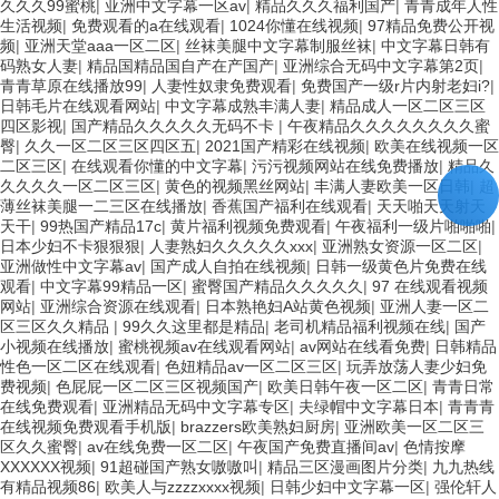
久久久99蜜桃
|
亚洲中文字幕一区av
|
精品久久久福利国产
|
青青成年人性
生活视频
|
免费观看的a在线观看
|
1024你懂在线视频
|
97精品免费公开视
频
|
亚洲天堂aaa一区二区
|
丝袜美腿中文字幕制服丝袜
|
中文字幕日韩有
码熟女人妻
|
精品国精品国自产在产国产
|
亚洲综合无码中文字幕第2页
|
青青草原在线播放99
|
人妻性奴隶免费观看
|
免费国产一级r片内射老妇i?
|
日韩毛片在线观看网站
|
中文字幕成熟丰满人妻
|
精品成人一区二区三区
四区影视
|
国产精品久久久久久无码不卡
|
午夜精品久久久久久久久久蜜
臀
|
久久一区二区三区四区五
|
2021国产精彩在线视频
|
欧美在线视频一区
二区三区
|
在线观看你懂的中文字幕
|
污污视频网站在线免费播放
|
精品久
久久久久一区二区三区
|
黄色的视频黑丝网站
|
丰满人妻欧美一区日韩
|
超
薄丝袜美腿一二三区在线播放
|
香蕉国产福利在线观看
|
天天啪天天射天
天干
|
99热国产精品17c
|
黄片福利视频免费观看
|
午夜福利一级片啪啪啪
|
日本少妇不卡狠狠狠
|
人妻熟妇久久久久久xxx
|
亚洲熟女资源一区二区
|
亚洲做性中文字幕av
|
国产成人自拍在线视频
|
日韩一级黄色片免费在线
观看
|
中文字幕99精品一区
|
蜜臀国产精品久久久久久
|
97 在线观看视频
网站
|
亚洲综合资源在线观看
|
日本熟艳妇A站黄色视频
|
亚洲人妻一区二
区三区久久精品
|
99久久这里都是精品
|
老司机精品福利视频在线
|
国产
小视频在线播放
|
蜜桃视频av在线观看网站
|
av网站在线看免费
|
日韩精品
性色一区二区在线观看
|
色妞精品av一区二区三区
|
玩弄放荡人妻少妇免
费视频
|
色屁屁一区二区三区视频国产
|
欧美日韩午夜一区二区
|
青青日常
在线免费观看
|
亚洲精品无码中文字幕专区
|
夫绿帽中文字幕日本
|
青青青
在线视频免费观看手机版
|
brazzers欧美熟妇厨房
|
亚洲欧美一区二区三
区久久蜜臀
|
av在线免费一区二区
|
午夜国产免费直播间av
|
色情按摩
XXXXXX视频
|
91超碰国产熟女嗷嗷叫
|
精品三区漫画图片分类
|
九九热线
有精品视频86
|
欧美人与zzzzxxxx视频
|
日韩少妇中文字幕一区
|
强伦轩人