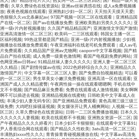
黑人
|
国产精品理论片久久
|
熟女阿一区二区三区四区
|
国产精品一级片免
费看
|
久草久费绿色在线资源站
|
亚洲av丝袜诱惑在线
|
成人a免费视频播
放
|
夜夜色视频在线观看
|
亚洲熟妇少妇一区二区
|
天天拍天天摸天天爱
|
色狠狠久久vs北条麻妃av
|
97国产视频一区区二区在线观看
|
亚洲精品国
产在线一区二区
|
国产av在线播放免费
|
亚洲欧美熟妇另类久久久久久
|
亚
洲一级r片内射视频播放
|
久久国产精品精品国产
|
亚洲激情文学国产激情
|
亚洲高清激情一区二区三区
|
欧美码一二三区线观看
|
韩国女主播一区二
区福利视频
|
99热这里都是国产精品
|
亚洲一级r片内射视频播放
|
少妇视
频播放在线播放免费观看
|
午夜亚洲福利在线老司机免费观看
|
成人av毛
片免费观看
|
久久精品国产亚洲av尤物网
|
caoporn中文字幕视频
|
国产精
品自产拍在线观
|
成人免费一级黄色激情网
|
看国产电视剧免费的网站
|
淫
色网亚洲av日韩av
|
91精品丝袜人妻久久久久久
|
亚洲人妻一区二区三区
久久精品
|
国产剧情传媒av在线
|
2022色婷婷综合久久久
|
亚洲精品久久
激情国产片
|
中文字幕一区二区三区人妻
|
国产免费自拍视频精选
|
可以看
的一区二区三区
|
男生草美女小嫩泬免费视频
|
亚洲高清一区在线观看
|
亚
洲国产成人久久精品蜜臀
|
午夜两性操一操在线观看嗯嗯啊
|
手机在线中
文不卡视频
|
国产精品麻豆免费看
|
免费在线观看成人激情视频
|
美女啊啊
啊不可以插进去视频
|
亚洲精品视频在线蜜桃
|
日韩欧美中文字幕成人在
线
|
丰满少妇人妻无码专区
|
国产亚洲精品免费观看
|
黄色高潮三级三级三
级免费
|
大鸡吧狂操骚逼视频
|
美女腿张开让男人桶爽网站
|
人视频一区二
区三区
|
久草久费绿色在线资源站
|
日韩一二三区免费播放视频
|
日本久久
久久久久久人妻视频
|
欧美在线观察不卡视频
|
亚洲熟女资源一区二区
|
国
产午夜精品久久久久婷看片
|
日本少妇不卡狠狠狠
|
在线观看中文字幕91
|
尹人香蕉综合网在线观看
|
国产精品久久性欧美
|
3atv高清一区二区三区
|
丰满熟妇xxxx性久久久
|
青青操青青碰视频播放在线
|
中文字幕av高清免