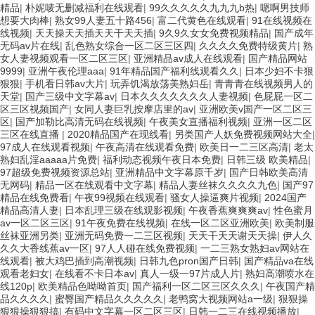
精品
|
朴妮唛无删减福利在线观看
|
99久久久久久九九九b热
|
嗯啊男技师
想要大肉棒
|
熟女99人妻五十路456
|
富二代黄色在线观看
|
91在线视频在
线视频
|
天天操天天插天天干天天插
|
9久9久女女免费视频精品
|
国产成年
无码av片在线
|
乱色熟女综合一区二区三区四
|
久久久久免费特级黄片
|
熟
女人妻视频观看一区二区三区
|
亚洲精品av成人在线观看
|
国产精品网站
9999
|
亚洲午夜伦理aaa
|
91年精品国产福利线观看久久
|
日本少妇不卡狠
狠狠
|
手机看日韩av大片
|
玩弄饥渴放荡美熟妇岳
|
青青青在线视频男人的
天堂
|
国产三级中文字幕av
|
日本久久久久久久久人妻视频
|
色屁屁一区二
区三区视频国产
|
女同人妻巨乳按摩店里的av
|
亚洲欧美v国产一区二区三
区
|
国产加勒比高清无码在线视频
|
午夜美女直播福利视频
|
亚洲一区二区
三区在线直播
|
2020精品国产在现线看
|
另类国产人妖免费视频网站大全
|
97成人在线观看视频
|
午夜高清在线观看免费
|
欧美日一二三区高清
|
老太
熟妇乱淫aaaaa片免费
|
福利动态视频午夜日本免费
|
日韩三级 欧美精品
|
97超级免费视频资源总站
|
亚洲精品中文字幕原千岁
|
国产日韩欧美高清
无网码
|
精品一区在线观看中文字幕
|
精品人妻丝袜久久久久九色
|
国产97
精品在线免费看
|
午夜99视频在线观看
|
骚女人操逼爽片视频
|
2024国产
精品高清人妻
|
日本乱理三级在线观影视频
|
午夜香蕉爽爽爽av
|
性色蜜月
av一区二区三区
|
91午夜免费在线视频
|
在线一区二区亚洲欧美
|
欧美制服
丝袜亚洲另类
|
亚洲无码免费一二三区视频
|
天天干天天谢天天操
|
伊人久
久久大香线蕉av一区
|
97人人碰在线免费视频
|
一二三熟女熟妇av网站在
线观看
|
被大鸡巴插到高潮视频
|
日韩九色pron国产日韩
|
国产精品va在线
观看老妇女
|
在线看不卡日本av
|
真人一级一97片成人片
|
熟妇高潮喷水在
线120p
|
欧美精品色呦呦首页
|
国产福利一区二区三区久久久
|
午夜国产精
品久久久久
|
蜜臀国产精品久久久久久
|
老鸭窝大视频网站a一级
|
狠狠操
狠狠操狠狠搞
|
有码中文字幕一区二区三区
|
日韩一二三在线视频播放
|