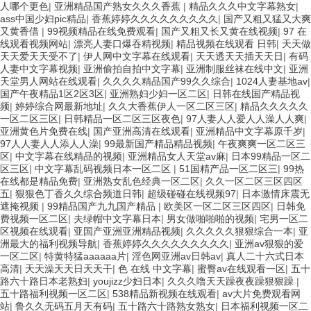
人哪个更色
|
亚洲精品国产熟女久久久香蕉
|
精品久久久中文字幕熟女
|
ass中国少妇pic精品
|
香蕉婷婷久久久久久久久久久
|
国产又粗又猛又大爽
又黄香借
|
99视频精品在线免费观看
|
国产又粗又长又黄在线视频
|
97 在
线观看视频网站
|
漂亮人妻口爆吞精视频
|
精品视频在线观看 日韩
|
天天做
天天爱天天受不了
|
伊人网中文字幕在线观看
|
天天透天天插天天日
|
有码
人妻中文字幕视频
|
亚洲偷拍自拍中文字幕
|
亚洲制服丝袜在线中文
|
亚洲
天堂男人网站在线观看
|
久久久久精品国产99久久综合
|
1024人妻基地av
|
国产午夜精品1区2区3区
|
亚洲熟妇少妇一区二区
|
日韩在线国产精品视
频
|
婷婷综合网最新地址
|
久久大香蕉伊人一区二区三区
|
精品久久久久久
一区二区三区
|
日韩精品一区二区三区夜色
|
97人妻人人爱人人澡人人爽
|
亚洲黄色片免费在线
|
国产亚洲高清在线观看
|
亚洲精品中文字幕原千岁
|
97人人妻人人添人人澡
|
99最新国产精品精品视频
|
午夜爽爽一区二区三
区
|
中文字幕在线精品的视频
|
亚洲精品女人天堂av麻
|
日本99精品一区二
区三区
|
中文字幕乱码视频日本一区二区
|
51国精产品一区二区三
|
99热
在线都是精品免费
|
亚洲熟女乱色经典一区二区
|
久久一区二区三区四区
五
|
狠狠色丁香久久综合频道日韩
|
超级碰碰在线视频97
|
日本激情床震无
遮掩视频
|
99精品国产九九国产精品
|
欧美区一区二区三区四区
|
日韩免
费视频一区二区
|
夫绿帽中文字幕日本
|
男女做啪啪啪的视频
|
宅男一区二
区视频在线观看
|
亚国产亚洲亚洲精品视频
|
久久久久久狠狠综合一本
|
亚
洲最大的福利视频导航
|
香蕉婷婷久久久久久久久久久
|
亚洲av狠狠的爱
一区二区
|
特黄特猛aaaaaa片
|
淫色网亚洲av日韩av
|
真人二十六式日本
高清
|
天天澡天天日天天干
|
色 在线 中文字幕
|
蜜臀av在线观看一区
|
五十
路六十路日本老熟妇
|
youjizz少妇日本
|
久久久噜天天躁夜夜躁狠狠躁
|
五十路福利视频一区二区
|
538精品新视频在线观看
|
av大片免费观看网
站
|
鲁久久无码五月天有码
|
五十路六十路熟女熟女
|
日本福利视频一区二