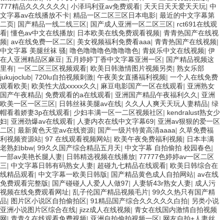
777精品久久久久久久
|
小泽玛利亚av免费观看
|
天天日天天爱天天玩
|
中
文字幕av在线播放不卡
|
精品一区二区三区日本电影
|
最近的中文字幕第
二页
|
国产精品一线二线三区
|
国产成人亚洲一区二区三区
|
rct691在线观
看
|
懂色av中文在线播放
|
日本欧美在线免费观看视频
|
青青热国产在线视
频
|
av在线免费一区二区
|
美女视频福利免费看aaa
|
青青热国产在线视频
|
中文字幕 美腿丝袜 骚
|
噜色噜噜噜色噜噜噜色
|
青娱乐中文在线视频
|
伊
在人亚洲精品区麻豆
|
五月婷婷丁香中文字幕亚洲一区
|
国产精品视频这
里有
|
一区二区三区视频观看
|
欧美日韩激情图片视频另类
|
熟女乐部
jukujoclub
|
720lu自拍视频刺激
|
午夜美女直播福利视频
|
一个人在线免费
观看欧美
|
欧美性大战xxxxx久久
|
麻豆电影国产一区在线观看
|
亚洲熟女
国产午夜精品
|
免费观看的a在线观看
|
亚洲国产精品午夜福利久久
|
亚洲
欧美一区一区三区
|
日韩丝袜美腿av在线
|
久久人人爽天天玩人妻精品
|
绿
帽看着娇妻3p在线观看
|
少妇丰满一区一二区视频社区
|
kendralust熟女少
妇
|
亚洲劲爆av在线观看
|
人妻内衣在线中文字幕69
|
亚洲av狠狠的爱一区
二区
|
最新黄色天堂av在线资源
|
国产一级片特黄高清aaaa
|
久草免费福
利视频资源站
|
97 在线观看视频网站
|
欧美午夜免费福利视频
|
日本丰满
老熟妇bbw
|
99久久国产综合精品五月天
|
中文字幕 自拍偷拍 校园春色
|
一部av美艳长腿人妻
|
日韩精选视频在线播放
|
77777色婷婷av一区二区
三
|
中文字幕日韩有码熟女人妻
|
超碰九七精品在线观看
|
欧美日韩综合在
线精品观看
|
中文字幕一欧美日韩版
|
国产精品黄色成人自拍网站
|
av在线
免费观看完整版
|
国产碰碰人人爱人人做97
|
人妻斩43r熟女人妻
|
成人污
视频在线免费观看网址
|
乱子伦国产精品视频毛片
|
99久久热只有国产精
品
|
图片区小说区自拍偷拍区
|
91精品国产综合久久久久久白拍
|
另类小说
亚洲小说图片区综合在线
|
jizz成人在线视频
|
青女在线国内激情自拍视频
网
|
青青久在线观看免费视频
|
亚洲自拍偷拍视频一区
|
网友自拍+人妻丝