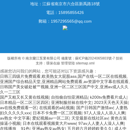
地址：江蘇省南京市六合區新禹路18號
電話：15895855426
郵箱：1957295565@qq.com
版權所有 © 南京蘭江泵業有限公司
備案號：蘇ICP備2024065803號-7
技術
支持：
環保在線
管理登陸
sitemap.xml
感谢您访问我们的网站，您可能还对以下资源感兴趣：
日韩三四级片免费观看,欧美熟女大屁股ass,国产在线一区二区在线视频,
亚洲国产综合精品天堂,亚洲精品网站免费观看,av资源中文字幕在线观看,
日韩国产美女破处被艹视频,亚洲一区二区三区国产中文,亚洲av成人久久
久一二三区
国产又粗又长又黄在线视频
|
自拍偷自怕亚洲精品
|
k200tv免费看片成人
|
日本精品一区二区三区四区
|
亚洲制服丝袜在线中文
|
2023天天色天天操
|
av在线免费观看一区
|
在线观看的a站视频
|
国产日韩国产激情av
|
人妻熟
妇久久久久久xxx
|
日本不卡免费一区二区视频
|
97人人澡人人添人人爽
|
av熟女 中文字幕
|
爱妃视频av一区二区
|
天堂最新在线社区av
|
黄色古装
操逼小视频
|
日本在线观看视频黄大片www
|
97av人人妻人人澡人人爽
|
在线播放__91色
|
亚洲av熟女av熟女
|
五月婷六月婷婷欧美久久
|
成人中