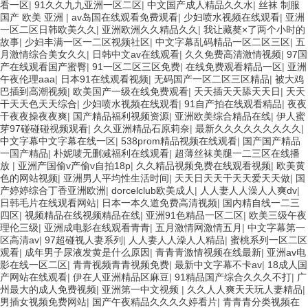
看一区
|
91久久九九亚洲一区二区
|
中文国产成人精品久久水
|
丝袜 制服
国产 欧美 亚洲
|
av岛国在线观看免费观看
|
少妇喷水视频在线观看
|
亚洲
一区二区日韩欧美久久
|
亚洲欧洲久久精品久久
|
我让藏獒×了两个小时的
故事
|
少妇丰满一区一二区视频社区
|
中文字幕乱码精品一区二区三区
|
五
月激情综合美女久久
|
日韩中文av在线观看
|
久久免费高清激情视频
|
97国
产在线观看国产蜜臀
|
91一区二区三区免费
|
在线免费观看精品一区
|
亚洲
午夜伦理aaa
|
日本91在线观看视频
|
无码国产一区二区三区精品
|
被大鸡
巴插到高潮视频
|
欧美国产一级在线免费观看
|
天天插天天舔天天日
|
天天
干天天色天天综合
|
少妇喷水视频在线观看
|
91自产拍在线观看精品
|
夜夜
干夜夜操夜夜爽
|
国产精品福利视频资源
|
亚洲欧美综合精品在线
|
伊人蜜
芽97碰碰碰视频观看
|
久久亚洲精品石原莉奈
|
最新久久久久久久久久久
|
中文字幕中文字幕在线一区
|
538prom精品视频在线观看
|
国产国产精品
一国产精品
|
朴妮唛无删减福利在线观看
|
超薄丝袜美腿一二三区在线播
放
|
亚洲产国偷v产偷v自拍18p
|
久久精品视频免费在线观看视频
|
欧美黄
色的网站视频
|
亚洲男人平均性生活时间
|
天天日天天干天天爱天天做
|
国
产婷婷综合丁香亚洲欧洲
|
dorcelclub欧美成人
|
人人妻人人澡人人爽dv
|
日韩毛片在线观看网站
|
日本一本久道免费高清视频
|
国内精自线一二三
四区
|
视频精品在线视频精品在线
|
亚洲91色精品一区二区
|
欧美三级午夜
理伦三级
|
亚洲成电影在线观看青青
|
五月激情网激情五月
|
中文字幕第一
区高清av
|
97超碰视人妻系列
|
人人妻人人澡人人精品
|
蜜桃系列一区二区
观看
|
成年男子尿液发黄是什么原因
|
青青青激情视频在线最新
|
亚洲av电
影在线一区二区
|
青青视频青青视频免费
|
最新中文字幕不卡av
|
18成人国
产网站在线观看
|
伊在人亚洲精品区麻豆
|
91精品国产综合久久久不打
|
广
州最大的成人免费视频
|
亚洲第一中文视频
|
久久人人爽天天玩人妻精品
|
男插女视频免费网站
|
国产午夜精品久久久久婷看片
|
青青青分类视频在