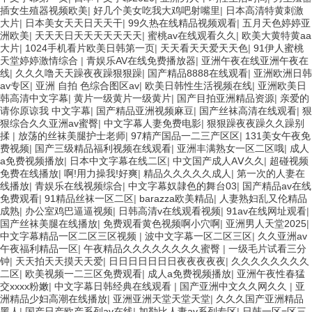
插女生殖器视频欧美
|
好几个美女吃我大鸡吧射嘴里
|
日本高清特黄刺激
大片
|
日本美女天天日天天干
|
99久热在线精品视频观看
|
五月天色婷婷亚
洲欧美
|
天天天日天天天天天天天
|
蜜桃av在线观看久久
|
欧美大黄特黄aa
大片
|
1024手机看片欧美日韩第一页
|
天天看天天爱天天色
|
91伊人蜜桃
天堂婷婷激情综合
|
青娱乐AV在线免费播放器
|
亚洲午夜在线亚洲午夜在
线
|
久久久噜天天躁夜夜躁狠狠躁
|
国产精品8888在线观看
|
亚洲欧洲日韩
av专区
|
亚洲 自拍 色综合图区av
|
欧美日韩性生活视频在线
|
亚洲欧美日
韩高清中文字幕
|
黄片一级黄片一级黄片
|
国产目拍亚洲精品资源
|
亲爱的
请你原谅我 中文字幕
|
国产精品亚洲视频麻豆
|
国产丝袜高清在线观看
|
狠
狠综合久久亚洲av蜜臀
|
中文字幕人妻免费电影
|
狠狠躁夜夜躁久久躁别
揉
|
放荡的丝袜美腿护士老师
|
97精产国品一二三产区区
|
131美女午夜免
费视频
|
国产三级精品福利视频在线观看
|
亚洲丰满熟女一区二区哦
|
成人
a免费视频播放
|
日本中文字幕在线二区
|
中文国产成人AⅤ久久
|
超碰视频
免费在线播放
|
啊!用力操我!好爽
|
精品久久久久久成人
|
第一次的人妻在
线播放
|
青娱乐在线视频综合
|
中文字幕奴隷色的舞台03
|
国产精品av在线
免费观看
|
91精品丝袜一区二区
|
barazza欧美精品
|
人妻熟妇乱又伦精品
成熟
|
办公室鸡巴逼逼视频
|
日韩高清v在线观看视频
|
91av在线网址观看
|
国产丝袜美腿在线播放
|
免费观看黄色视频啊小穴啊
|
亚洲男人天堂2025
|
中文字幕精品一区二区三区视频
|
波中文字幕一区二区三区
|
久久亚洲av
午夜福利精品一区
|
午夜精品久久久久久久久久蜜臀
|
一级毛片试看三分
钟
|
天天拍天天摸天天爱
|
日日日日日日日夜夜夜夜夜
|
久久久久久久久久
二区
|
欧美视频一二三区免费观看
|
成人a免费视频播放
|
亚洲午夜性春猛
交xxxx粉嫩
|
中文字幕日韩经典在线观看
|
国产亚洲中文久久网久久
|
亚
洲精品少妇高潮在线播放
|
亚洲亚洲天堂天堂天堂
|
久久久国产亚洲精品
黑人
|
国产日产欧产系列av在线
|
加勒比人妻av系列专区
|
日韩一区=区三