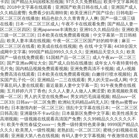
卡四
|
国产精品无码国模私拍视频
|
97久久久免费精品
|
欧美中文字幕网在
线
|
2018中文字幕在线观看
|
亚洲国产欧美日韩在线人成
|
亚洲国产成人
久久精品蜜臀
|
免费看少妇高潮特黄
|
欧美亚洲日产国产综合
|
日韩电影一
区二区三区在线播放
|
精品色欲久久久青青青人人爽
|
国产一级二级三级
在线看
|
日本一区二区三区成人
|
午夜不卡在线观看免费
|
国产精品人妻一
区二区三区四区
|
亚洲japanese丰满熟女
|
亚洲91久久精品综合
|
亚洲欧美
三级一区二区三区
|
日本欧美在线免费观看视频
|
中文字幕第一页日韩精
品
|
欧美人妻丰满在线视频
|
午夜一区二区三区国产好的精华液
|
麻豆 一
区二区三区在线看
|
欧美成在线在线视频
|
色 在线 中文字幕
|
4438全国大
成网中文字幕
|
999国产精品999久久久久久
|
亚洲精品天堂久久久
|
欧美
国产一级在线免费观看
|
51国精产品一区二区三
|
成人午夜av一区二区三
区
|
国产亚洲av网址大全
|
国产成人自拍在线播放
|
成年女人午夜特黄特色
毛片免
|
国内精品视频免费观看视频
|
亚洲免费高清不卡视频
|
成人c视频
免费高清在线观看
|
日本欧美在线免费观看视频
|
白嫩排行喷水视频轮
|
真
实国产乱子伦一区
|
亚洲精品一二三在线观看
|
男人的天堂av成人网
|
中文
字幕乱码人妻在线观看
|
最近最新人妻中文字幕一页
|
91午夜免费在线视
频
|
五月婷婷六月丁香色
|
久久人人妻人人做人人爽涩爱
|
欧美视频欧美视
频一区二区
|
男人的天堂在线免费av
|
男女鸡巴毛搞逼视频
|
精品suv一区
二区33
|
日韩av一区二区免费
|
欧洲站无码精品a码无人区
|
懂色av蜜臀av
绯色
|
日本激情内射一区二区三区
|
强乱中文字幕在线日本
|
一区二区三区
日韩高清
|
亚洲最快不卡av综合
|
日本最新区免费中文字幕
|
欧美性感美女
高潮视频
|
一级视频在线观看高清国产免费
|
久久99精品久久久久久久不
卡
|
欧美午夜性春猛交xxxx一
|
免费一级特黄特色黄录像
|
9999国产精品久
久久久
|
欧美黑人一级性视频
|
老熟妇乱一区二区三区
|
蜜桃少妇视频在线
观看
|
亚洲最大第八色在线视频
|
有码人妻中文字幕视频
|
午夜激情在线观