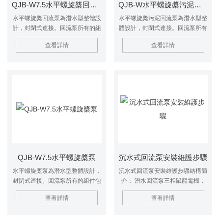
QJB-W7.5水平螺旋槳回流泵
QJB-W水平螺旋槳污泥回流泵
水平螺旋槳回流泵為潛水型整體設
水平螺旋槳污泥回流泵為潛水型整
計，封閉式連接。回流泵所有的組
體設計，封閉式連接。回流泵所有
件包括電機和齒輪箱都能夠在水下
的組件包括電機和齒輪箱都能夠在
查看詳情
查看詳情
連續運轉。回流泵螺旋槳由潛水電
水下連續運轉。回流泵螺旋槳由潛
機通過齒輪減速驅動。轉動頭部呈
水電機通過齒輪減速驅動。轉動頭
流線錐型，結構緊湊。回流泵帶導
部呈流線錐型，結構緊湊。回流泵
流環與穿墻管法蘭連接
帶導流環與穿墻管法蘭連接
QJB-W7.5水平螺旋槳泵
沉水式回流泵安裝維護步驟
水平螺旋槳泵為潛水型整體設計，
沉水式回流泵安裝維護步驟結構簡
封閉式連接。回流泵所有的組件包
介： 潛水回流泵三相鼠龍電機，
括電機和齒輪箱都能夠在水下連續
380V三相50HZ，防護等級IP68，
查看詳情
查看詳情
運轉。回流泵螺旋槳由潛水電機通
定子絕緣等級F級，直接啟動。 潛
過齒輪減速驅動。轉動頭部呈流線
水回流泵軸承——用終身潤滑軸
錐型，結構緊湊。回流泵帶導流環
承，NSK或SKF原裝品牌，使用壽