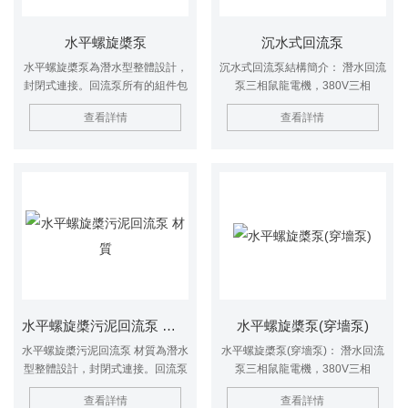
水平螺旋槳泵
沉水式回流泵
水平螺旋槳泵為潛水型整體設計，
沉水式回流泵結構簡介： 潛水回流
封閉式連接。回流泵所有的組件包
泵三相鼠龍電機，380V三相
括電機和齒輪箱都能夠在水下連續
50HZ，防護等級IP68，定子絕緣
查看詳情
查看詳情
運轉。回流泵螺旋槳由潛水電機通
等級F級，直接啟動。 潛水回流泵
過齒輪減速驅動。轉動頭部呈流線
軸承——用終身潤滑軸承，NSK或
錐型，結構緊湊。回流泵帶導流環
SKF原裝品牌，使用壽命超過
與穿墻管法蘭連接
40000小時。 潛水回流泵葉輪——
回流泵配技術的軸向運行的三葉
輪，葉輪具有良好的自清潔與免震
動功能。葉輪的設計同時可以滿足
大流量與低揚程的要求，并在軸向
形成大流量。
水平螺旋槳污泥回流泵 材質
水平螺旋槳泵(穿墻泵)
水平螺旋槳污泥回流泵 材質為潛水
水平螺旋槳泵(穿墻泵)： 潛水回流
型整體設計，封閉式連接。回流泵
泵三相鼠龍電機，380V三相
所有的組件包括電機和齒輪箱都能
50HZ，防護等級IP68，定子絕緣
查看詳情
查看詳情
夠在水下連續運轉。回流泵螺旋槳
等級F級，直接啟動。 潛水回流泵