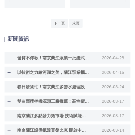
由潛水電機通過齒輪減速驅動。轉
軸承——用終身潤滑軸承，NSK或
動頭部呈流線錐型，結構緊湊。回
SKF原裝品牌，使用壽命超過
流泵帶導流環與穿墻管法蘭連接
40000小時。 潛水回流泵葉輪——
下一頁
末頁
回流泵配技術的軸向運行的三葉
輪，葉輪具有良好的自清潔與免震
動功能。葉輪的設計同時可以滿足
新聞資訊
大流量與低揚程的要求，并在軸向
形成大流量。
發貨不停歇！南京蘭江泵業一批槳式攪拌機啟運，賦能多領域綠色發展
2026-04-28
以技術之力繪河湖之美，蘭江泵業攜多款硬核產品亮相上海國際環博會
2026-04-15
春日發貨忙！南京蘭江多套水處理設備啟運奔赴各地項目現場
2026-03-24
雙曲面攪拌機源頭工廠推薦：高性價比直供渠道選擇指南
2026-03-17
南京蘭江多點發力拓市場 技術賦能中外水環境治理
2026-03-17
南京蘭江設備抵達莫桑比克 開啟中非水務合作新征程
2026-03-14