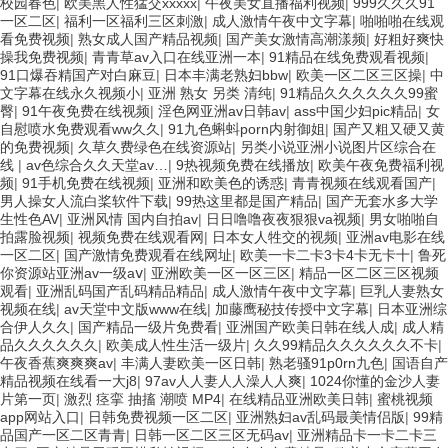
校园春色
|
欧美黑人性猛交xxxxx
|
午夜美女直播福利视频
|
999久久久91
一区二区
|
福利一区福利三区刺激
|
成人激情午夜中文字幕
|
啪啪啪在线观
看免费视频
|
熟女成人国产精品视频
|
国产美女激情高潮漾频
|
好粗好爽快
操我免费视频
|
青青草av入口在线亚洲一本
|
91精品在线免费观看视频
|
91口爆吞精国产对白麻豆
|
日本丰满老熟妇bbw
|
欧美一区二区三区操
|
中
文字幕在线永久视频小
|
亚洲 熟女 另类 清纯
|
91精品久久久久久久99蜜
臀
|
91午夜免费在线视频
|
淫色网亚洲av日韩av
|
ass中国少妇pic精品
|
女
自慰喷水免费观看ww久久
|
91九色蝌蚪porn内射御姐
|
国产又粗又硬又黄
的免费视频
|
久草久费绿色在线资源站
|
另类小说亚洲小说图片区综合在
线
|
av色综合久久天堂av…
|
9热视频免费在线播放
|
欧美午夜免费福利视
频
|
91手机免费在线视频
|
亚洲和欧美色的诱惑
|
青青视频在线观看国产
|
男人操女人流白桨软件下载
|
99热这里都是国产精品
|
国产无套水多大学
生性色AV
|
亚洲风情 国内自拍av
|
日日噜噜夜夜狠狠va视频
|
男女啪啪自
拍露脸视频
|
视频免费在线观看网
|
日本女人牲交的视频
|
亚洲av电影在线
一区二区
|
国产激情免费观看在线网址
|
欧美一卡二卡3卡4卡无卡十
|
鲁死
你资源站亚洲av一级aⅴ
|
亚洲欧美一区一区三区
|
精品一区二区三区视频
观看
|
亚洲乱码国产乱码精品精品
|
成人激情午夜中文字幕
|
巨乳人妻熟女
视频在线
|
av天堂中文版www在线
|
加藤鹰秘技传授中文字幕
|
日本亚洲综
合伊人久久
|
国产精品一级片免费看
|
亚洲国产欧美日韩在线人成
|
成人精
品久久久久久久
|
欧美成人性生活一级片
|
久久99精品久久久久久久不卡
|
午夜香蕉爽爽爽av
|
丰满人妻欧美一区日韩
|
熟老骚91p0rn九色
|
国语自产
精品视频在线看一大j8
|
97av人人妻人人澡人人爽
|
1024你懂的金沙人妻
片第一页
|
激烈 痉挛 抽搐 潮喷 MP4
|
在线精品亚洲欧美日韩
|
蜜桃视频
app网站入口
|
日韩免费视频一区二区
|
亚洲熟妇av乱码最美情侣版
|
99精
品国产一区二区青青
|
日韩一区二区三区无码av
|
亚洲精品卡一卡二卡三