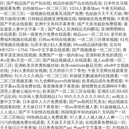
区
|
国产精品国产自产拍在线
|
精品丝袜国产自在线拍高清
|
日本性生活视
频观看免费
|
自拍偷拍av一区二区三区
|
1024人妻基地av
|
午夜无码精品
一区二区三区
|
一级视频在线观看高清国产免费
|
色姑娘天天干天天操
|
啊!
用力操我!好爽
|
日韩精品视频亚洲视频在线
|
啪啪啪在线免费视频
|
大香蕉
国产手机在线观看
|
亚洲中文有码字幕青青
|
国产天美传媒剧免费观看
|
最
近最新人妻中文字幕一页
|
国产成A人亚洲精品无码樱花
|
亚洲嘿嘿网站
在线观看
|
日韩一级黄色片免费在线观看
|
精品suv一区二区33
|
老司机免
费福利视频在线观看
|
日韩av有码在线播放
|
一区二区三区裸体视频
|
91伦
理视频在线播放
|
玩弄丰满少妇人妻视频
|
99via精品福利影视
|
北岛玲
HEYZO一1754
|
78m中文字幕在线观看
|
国产视频播放一区二区三区
|
青
青草原亚洲在线视频
|
免费国产一级一级内射sq
|
亚洲和欧美色的诱惑
|
一
本v亚洲v天堂一区二区
|
国产精品视频成人在线观看
|
成人av影视一区二
区三区
|
亚洲欧美另类离制服丝袜
|
欧美vide0sde极品另类
|
x8x8中文视频
在线
|
少妇人妻肉欲短视频
|
五月婷婷六月丁香色
|
午夜天堂网在线观看资
源网站
|
91久久久久精品一区二区三区
|
朴妮唛无删减福利在线观看
|
一区
二区三区视频直播
|
91九色蝌蚪porn内射御姐
|
欧美精品成年免费观看
|
中
文字幕av高清免费在线
|
夜夜撸夜夜干夜夜操
|
蜜桃臀熟女高潮呻吟不断
|
漂亮人妻被公疯狂中出
|
欧美国产一区二区三区在线看
|
亚洲区1区3区4区
产品乱码
|
91丝袜人妻高跟精品17c
|
99久久久久久久久96久久
|
av熟女人
妻中文字幕
|
日本成年人大片免费观看
|
国产av勒死巨乳美女
|
精品视频在
线观看剧情
|
天天操日日干夜夜射
|
一部av美艳长腿人妻
|
91超碰极品人人
人人成人
|
国产不卡剧情在线观看
|
韩国电影年轻的妈妈7
|
无码国产一区
二区三区精品
|
99热精品成人免费观看
|
97人妻人人做人碰人人爽一二
|
污
污污的视频免费在线观看
|
天天操天天摸天天添
|
在线观看免费精品一区
|
天天操日日干夜夜操
|
日日夜夜操国产av
|
色av中文字幕第一页
|
在线精品