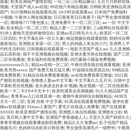
观看
|
欧美亚洲国产激情在线
|
一区二区三区精品麻豆
|
五月六月婷婷在线
视频
|
天堂国产成人av在线
|
99在线只有精品视频
|
日韩欧美亚洲精品高清
国产
|
91行情网站在线观看高清
|
24小时在线观看av
|
日本国产免费福利
小视频
|
午夜伊人网在线播放
|
日日夜夜草日日夜夜干
|
国产男女激情视频
一区
|
噜噜噜7777夜色撩人
|
亚洲免费不卡一区二区三区
|
av 一区 中文字
幕
|
欲女精品一区二区三区
|
精品人妻一二三区更新
|
三a级网站在线观看
|
91伊人蜜桃天堂婷婷激情综合
|
亚洲av无日韩毛片久久
|
欧美区一区二区
三区四区
|
中文字幕乱码一区久久麻
|
精品视频在线观看剧情
|
婷婷综合网
最新地址
|
亚洲熟女资源一区二区
|
男人的鸡插入美女的小穴
|
亚洲男人平
均性生活时间
|
日韩视频在线观看第一
|
电影天堂国产成人av
|
久久亚洲精
品石原莉奈
|
我不卡亚洲视频在线视频
|
亚洲夫妻另类在线视频
|
国产三区
二区在线播放
|
美女福利在线免费观看
|
鸡巴爆操小骚逼免费视频
|
zzzzxxxxav久久
|
精品av在线一区二区
|
午夜伦理在线在线观看视频
|
亚洲
欧美另类xxxxx
|
国产免费又粗又猛又爽
|
97超碰在线资源总站
|
99精品在
线免费观看
|
91精品在线免费观看视频
|
av在线免费观看完整版
|
2021国
产精彩在线视频
|
色噜噜人妻av中文字幕
|
中文字幕久久五月天
|
日韩中文
字幕欧美在线视频
|
老头插进去好多水'视频
|
熟女视频一区二区在线观看
|
欧美一卡二卡3卡4卡无卡十
|
欧美性感美女高潮视频
|
91久久精品国产亚
洲av
|
青青草av入口在线亚洲一本
|
蜜桃午夜婷婷综合狠狠精品
|
4438五
月天一区二区
|
亚洲 丝袜 中文字幕
|
91高清在线观看免费视频
|
葵伊吹蜜
桃av在线播放
|
91tsav人妻国产
|
爱毛片在线成人免费看
|
国产在线观看
XXXXX
|
欧美亚洲国产激情在线
|
亚洲图人体自拍视频
|
亚洲熟女少妇 精
品
|
美日韩人妻中文字幕
|
亚洲国产香蕉碰碰人人
|
天堂久久国产婷婷久久
|
青青草视频在线观看播放影院免费
|
精品久久久免费av
|
乱子伦国产精品
视频毛片
|
色婷婷综合欧美日韩亚洲
|
男女做受高潮毛片一级野外
|
午夜两