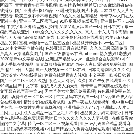
区四区
|
青青青青午夜手机视频
|
欧美精品色呦呦首页
|
北条麻妃超碰av在
线播放
|
国产亚洲系列91精品
|
亚洲另类视频图片小说
|
日本成年人大片免
费观看
|
欧美三级不卡不毒视频
|
99热久久这里有精品
|
青青草av入口在线
亚洲一本
|
亚洲一区二区蜜乳av
|
91吃瓜视频在线观看
|
亚洲最快不卡av综
合
|
中文字幕亚洲精品熟女少妇
|
又爽又粗又猛国产一区
|
日韩中文字幕一
级乱码在线亚洲
|
91综合久久久久久久久久久
|
真人二十六式日本高清
|
色
综合天天综合高清网国产在线
|
日本午夜色视频在线观看
|
欧美vide0sde
极品另类
|
蜜桃av噜噜一区二区三区香
|
极品扒开粉嫩小av一区二区
|
1234中文字幕内射在线
|
色婷亚洲五月在线观看
|
久久久三级高清免费
|
国
产真人av操逼真实图片
|
国产三级剧情av在线
|
chinese熟女熟妇1老熟妇
|
2020最新中文字幕在线
|
亚洲国产精品成人av
|
亚洲综合在线蜜臀av
|
91
成人手机在线精品
|
青青草原精品资源站
|
漂亮人妻口爆深喉免费视频
|
国
产 精品 日韩 人妻
|
国产人妖视频一区二区在线
|
日本高清网站久久久久
|
日韩激情小说在线播放
|
免费在线观看肏人视频
|
中文字幕一欧美日韩版
|
国产一区二区三区久久热
|
欲色天天网综合久久
|
国产午夜在线观看不卡
|
99精品国产中文字幕
|
依依成人男人的天堂
|
青青青国产高清在线观看
|
中
文字幕在线字幕中文αv
|
男生草美女小嫩泬免费视频
|
有色视频免费在线
观看
|
动漫卡通一区二区三区
|
中文乱码在线观看一区
|
11yyy国产成人综
合在线观看
|
精品少妇在线观看视频
|
国产午夜在线观看视频
|
色中色av图
片在线
|
一级黄片免费青青草视频
|
亚洲精品成人7777
|
亚洲成av人片天
堂网九九人
|
成人区精品一区二区毛片不卡
|
极品美女少妇高潮喷水
|
日韩
黄色a影视在线免费观看网站 日本久久久久久久久人妻视频
|
在线观看你
懂的中文字幕
|
精品一区二区三区视频观看
|
亚洲av乱码国产精品观看麻
豆
|
超碰婷婷婷婷婷色播av
|
国产精品永久免费在线网站观看
|
精品三区漫