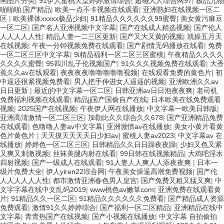
画图片分类
|
91伊人蜜桃天堂婷婷激情综合
|
超碰人人综合网97
|
极品尤物
啪啪啪 国产精品
|
欧美一点不卡视频在线观看
|
亚洲熟妇在线视频一区二
区
|
欧美裸体xxxxx极品少妇
|
91精品久久久久久久99蜜臀
|
美女黄污麻豆
一区二区
|
国产名人亚洲视频中文字幕
|
国产在线成人精选视频
|
国产伦人
人人人人人性
|
精品人妻一二三区更新
|
国产又大又黄的视频
|
就操五月天
在线视频
|
午夜一分钟视频免费在线观看
|
国产剧情无码播放在线看
|
免费
一区二区三区中文字幕
|
9i精品福利一区二区三区蜜桃
|
午夜精品久久久久
久久久久蜜臀
|
95四川乱子伦视频国产
|
91久久久视频免费在线观看
|
大香
蕉久久av在线观看
|
夜夜夜夜噜噜噜噜噜视频
|
在线观看免费的黄色片
|
初
中逼还很紧视频免费看
|
男人把手伸进女人逼逼的视频
|
亚洲欧洲久久av
日日更新
|
最近的中文字幕一区二区
|
日韩亚洲av日日泡夜夜爽
|
老司机
免费福利视频在线观看
|
精品jj国产国偷自产在线
|
日本欧美在线免费观看
视频
|
2025国产在线视频
|
午夜伊人网在线播放
|
中文字幕一欧美日韩版
|
亚洲高清激情一区二区三区
|
加勒比久久综合久久678
|
国产亚洲精品免费
在线观看
|
色噜噜人妻av中文字幕
|
亚洲激情av在线播放
|
美女小黄片看黄
色片黄色片
|
天天摸天天天天日少妇av
|
蜜桃人妻av2023
|
中文字幕av 在
线播放
|
婷婷色一区二区三区
|
日韩精品久久日日躁夜夜躁
|
少妇又色又紧
又爽又刺激视频
|
丝袜美腿内射在线看
|
99日韩在线视频精品
|
大鸡吧淫水
四射视频
|
国产一级成人在线观看
|
91人妻人人爽人人添夜夜爽
|
日本一
级片免费大全
|
伊人yiren22综合网
|
午夜美女操逼高潮免费视频
|
国产伦
人人人人人人性
|
都市激情亚洲春色男人皇宫
|
国产免费又粗又猛又爽
|
中
文字字幕在线中文乱码2019
|
www桃色av嫩草com
|
亚洲免费在线观看黄
片
|
91精品久久一区二区
|
91精品久久久久久久免费看
|
国产精品成人资源
免费观看
|
激情91久久婷婷综合
|
国产福利一区二区精品
|
亚洲精品在线中
文字幕
|
青青热国产在线视频
|
国产小视频在线播放
|
中文字幕 自拍偷拍