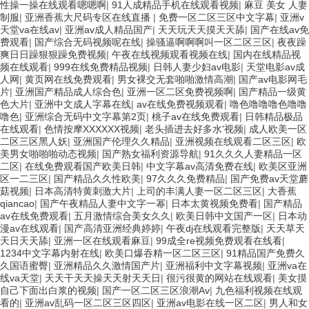
性操一操在线观看嗯嗯啊
|
91人成精品手机在线观看视频
|
麻豆 美女 人妻
制服
|
亚洲香蕉大尺码专区在线直播
|
免费一区二区三区中文字幕
|
亚洲v
天堂va在线av
|
亚洲av成人精品国产
|
天天玩天天摸天天舔
|
国产在线av免
费观看
|
国产综合无码视频呢在线
|
操骚逼啊啊啊叫一区二区三区
|
夜夜躁
爽日日躁狠狠躁免费视频
|
午夜在线视频观看视频在线
|
国内在线精品视
频在线观看
|
999在线免费精品视频
|
日韩人妻少妇av电影
|
天堂电影av成
人网
|
黄页网在线免费观看
|
男女裸交无套啪啪激情高潮
|
国产av电影网毛
片
|
亚洲国产精品成人综合色
|
亚洲一区二区免费视频啊
|
国产精品一级黄
色大片
|
亚洲中文成人字幕在线
|
av在线免费视频观看
|
噜色噜噜噜色噜噜
噜色
|
亚洲综合无码中文字幕第2页
|
桃子av在线免费观看
|
日韩精品极品
在线观看
|
色情按摩XXXXXX视频
|
老头插进去好多水'视频
|
成人欧美一区
二区三区黑人妖
|
亚洲国产伦理久久精品
|
亚洲视频在线观看二区三区
|
欧
美男女啪啪啪动态视频
|
国产熟女福利资源导航
|
91久久久人妻精品一区
二区
|
在线免费观看国产欧美日韩
|
中文字幕av高清免费在线
|
欧美区亚洲
区一二三区
|
国产精品久久性欧美
|
97久久久免费精品
|
国产免费av天堂蘑
菇视频
|
日本高清特黄刺激大片
|
上司的丰满人妻一区二区三区
|
大香蕉
qiancao
|
国产午夜精品人妻中文字一幂
|
日本太黄视频免费看
|
国产精品
av在线免费观看
|
五月激情综合美女久久
|
欧美日韩中文国产一区
|
日本动
漫av在线观看
|
国产高清亚洲经典婷婷
|
午夜dj在线观看完整版
|
天天草天
天日天天舔
|
亚洲一区在线观看麻豆
|
99成全re视频免费观看在线看
|
1234中文字幕内射在线
|
欧美口爆吞精一区二区三区
|
91精品国产免费久
久国语蜜臀
|
亚洲精品久久激情国产片
|
亚洲福利中文字幕视频
|
亚洲va在
线va天堂
|
天天干天天操天天射天天日
|
很污很黄的网站在线观看
|
美女摸
自己下面出白浆的视频
|
国产一区二区三区浪潮Av
|
九色福利视频在线观
看的
|
亚洲av乱码一区二区三区四区
|
亚洲av电影在线一区二区
|
男人和女