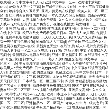
线观看
|
人妻中文字幕乱人伦
|
亚洲中文字幕一区av
|
欧美性丰满熟妇
xxoo
|
av熟女人妻中文字幕
|
国产成年无码av片在线
|
六十六节医疗保健操
全套
|
婷婷综合久久五月天
|
亚洲夫妻另类在线视频
|
欧美人妖一区二区三
区
|
白丝大胸美女操批内射视频
|
一本久道久久综合狠狠躁
|
强d乱码中文
字幕熟女导航
|
人妻视频在线免费观看
|
久久久久久老熟妇熟女
|
精品成在
人线av无码电影免费
|
国产免费公开视频在线播放
|
熟女啪啪一区二区三
区
|
亚洲 精品 成人 在线
|
嗯嗯啊疼在线观看视频网站
|
亚洲一区二区三区
在线中文字幕
|
欧亚在线免费观看伦理片日本
|
国产成人18黄网站免费观
看
|
免费午夜视频福利在线
|
天天摸天天透天天爽
|
97久久久免费精品
|
免
费一级特黄特色黄录像
|
她知道我人人可操gl
|
色丁香国产精品综合久久
|
淫色网夜色天堂av在线
|
最新黄色天堂av在线资源
|
成人av毛片免费观看
|
精品人妻少妇一区二区三区在线
|
9999国产精品免费
|
中文字幕在线永久
视频小
|
最新日韩av电影在线观看
|
亚洲性图激情图片区
|
在线观看中文字
幕91
|
亚洲综合熟女久久30p
|
丰满少了少妇性生交视频
|
中文字幕一区二
区三区小说
|
美女高潮痉挛抽搐潮喷视频
|
成年女人午夜特黄特色毛片免
|
欧美黑人a级免费观看
|
日韩九色pron国产日韩
|
中文字幕在线观看视频成
人91
|
老妇女插插插下面的逼逼播放
|
色吊丝欧美日韩中文字幕
|
日本一卡
不带卡的视频
|
中文字幕,日韩有码
|
尤物在线免费视频观看
|
天天插天天射
天天日天天干
|
日本精品一区二区三区不卡
|
四虎影音精品影院在线播放
|
国产老妇女免费视频
|
插进去视频免费在线观看
|
99国产视频在线视频
|
人
妻在线一区二区三区
|
3atv视频在线观看不卡
|
亚洲美女高潮久久久久久
久
|
欧洲站无码精品a码无人区
|
欧美日本道不卡高清视频
|
天天日天天操
夜夜干
|
狠狠添狠狠添狠狠添免费出高潮水
|
999在线观看小视频
|
激情岛
国一区二区三区
|
亚洲精品av一区二区国产
|
老年人性生活一级黄色片
|
国
产挤奶水在线观看播放
|
午夜国产精品福利一二
|
在线精品视频这里只有