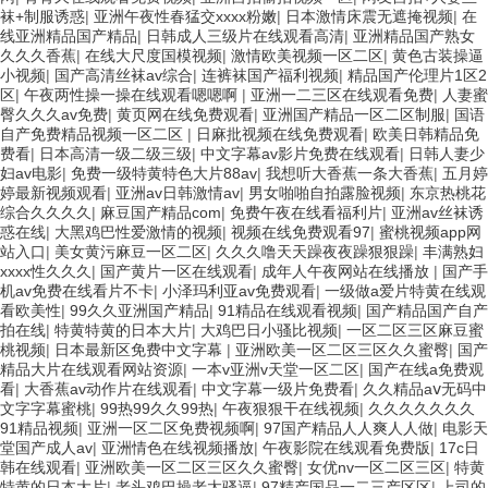
袜+制服诱惑
|
亚洲午夜性春猛交xxxx粉嫩
|
日本激情床震无遮掩视频
|
在
线亚洲精品国产精品
|
日韩成人三级片在线观看高清
|
亚洲精品国产熟女
久久久香蕉
|
在线大尺度国模视频
|
激情欧美视频一区二区
|
黄色古装操逼
小视频
|
国产高清丝袜av综合
|
连裤袜国产福利视频
|
精品国产伦理片1区2
区
|
午夜两性操一操在线观看嗯嗯啊
|
亚洲一二三区在线观看免费
|
人妻蜜
臀久久久av免费
|
黄页网在线免费观看
|
亚洲国产精品一区二区制服
|
国语
自产免费精品视频一区二区
|
日麻批视频在线免费观看
|
欧美日韩精品免
费看
|
日本高清一级二级三级
|
中文字幕av影片免费在线观看
|
日韩人妻少
妇av电影
|
免费一级特黄特色大片88av
|
我想听大香蕉一条大香蕉
|
五月婷
婷最新视频观看
|
亚洲av日韩激情av
|
男女啪啪自拍露脸视频
|
东京热桃花
综合久久久久
|
麻豆国产精品com
|
免费午夜在线看福利片
|
亚洲av丝袜诱
惑在线
|
大黑鸡巴性爱激情的视频
|
视频在线免费观看97
|
蜜桃视频app网
站入口
|
美女黄污麻豆一区二区
|
久久久噜天天躁夜夜躁狠狠躁
|
丰满熟妇
xxxx性久久久
|
国产黄片一区在线观看
|
成年人午夜网站在线播放
|
国产手
机av免费在线看片不卡
|
小泽玛利亚av免费观看
|
一级做a爱片特黄在线观
看欧美性
|
99久久亚洲国产精品
|
91精品在线观看视频
|
国产精品国产自产
拍在线
|
特黄特黄的日本大片
|
大鸡巴日小骚比视频
|
一区二区三区麻豆蜜
桃视频
|
日本最新区免费中文字幕
|
亚洲欧美一区二区三区久久蜜臀
|
国产
精品大片在线观看网站资源
|
一本v亚洲v天堂一区二区
|
国产在线a免费观
看
|
大香蕉av动作片在线观看
|
中文字幕一级片免费看
|
久久精品aⅴ无码中
文字字幕蜜桃
|
99热99久久99热
|
午夜狠狠干在线视频
|
久久久久久久久
91精品视频
|
亚洲一区二区免费视频啊
|
97国产精品人人爽人人做
|
电影天
堂国产成人av
|
亚洲情色在线视频播放
|
午夜影院在线观看免费版
|
17c日
韩在线观看
|
亚洲欧美一区二区三区久久蜜臀
|
女优nv一区二区三区
|
特黄
特黄的日本大片
|
老头鸡巴操老太骚逼
|
97精产国品一二三产区区
|
上司的