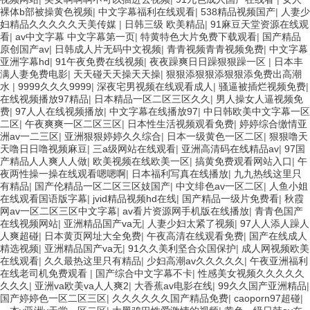
裸体b部被操黄色视频
|
中文字幕福利在线观看
|
538精品视频国产
|
人妻少
妇精品久久久久久天美传媒
|
日韩三级 欧美精品
|
91麻豆天堂资源在线观
看
|
av中文字幕 中文字幕第一页
|
特黄特色大片免费下载观看
|
国产精品
原创国产av
|
日韩成人片无码中文视频
|
青青视频青青视频免费
|
中文字幕
亚洲字幕hd
|
91午夜免费在线视频
|
夜夜躁爽日日躁狠狠躁一区
|
日本丰
满人妻免费电影
|
天天碰天天操天天操
|
狠狠添狠狠添狠狠添免费出高潮
水
|
9999久久久9999
|
深夜宅男视频在线观看成人
|
骚逼被插烂视频免费
|
在线视频播放97精品
|
日本精品一区二区三区久久
|
男人操女人逼视频免
费
|
97人人在线视频播放
|
中文字幕在线播放97
|
中日韩欧美中文字幕一区
二区
|
午夜爽爽一区二区三区
|
日本性生活视频观看免费
|
婷婷综合缴情亚
洲av一二三区
|
亚洲狠狠婷婷久久综合
|
日本一级黄色一区二区
|
狠狠噜天
天噜日日噜视频麻豆
|
三a级网站在线观看
|
亚洲高清码在线精品av
|
97国
产精品人人爽人人做
|
欧美视频在线欧美一区
|
搞黄免费观看网站入口
|
午
夜两性操一操在线观看嗯嗯啊
|
日本福利写真在线播放
|
九九热线这里只
有精品
|
国产伦精品一区二区三区妓国产
|
中文绯色av一区二区
|
人鱼小姐
在线观看国语版字幕
|
jvid精品视频hd在线
|
国产精品一级片免费看
|
秋霞
网av一区二区三区中文字幕
|
av看片资源网手机版在线播放
|
青青色国产
在线视频网站
|
亚洲精品国产va无
|
人妻少妇太紧了视频
|
97人人添人躁人
人爽超碰
|
日本黄页网址大全免费
|
午夜高清在线观看免费
|
国产在线成人
精选视频
|
亚洲精品国产va无
|
91久久美利坚合众国保护
|
成人网视频欧美
在线观看
|
久久最热这里只有精品
|
少妇高潮av久久久久久
|
午夜亚洲福利
在线老司机免费观看
|
国产综合中文字幕不卡
|
性感美女视频久久久久久
久久久
|
亚洲va欧美va人人爽2
|
大香蕉av电影在线
|
99久久国产亚洲精品
|
国产婷婷色一区二区三区
|
久久久久久久国产精品免费
|
caoporn97超碰
|