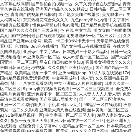
文字幕在线高清
|
国产偷拍自拍视频一区
|
久草久费绿色在线资源站
|
青青
青久免费在线视频
|
亚洲国产精品久久久久秋霞1
|
日韩精品一区二区三区
夜色
|
青青国产的视频在线播放
|
国产熟女美腿丝袜露脸
|
美女腿张开让男
人桶爽网站
|
东京热桃花综合久久久久
|
九色porny蝌蚪少妇
|
中文字幕日
韩经典在线观看
|
懂色av蜜臀av绯色av蜜乳
|
国产精品免费手机在线观看
|
国产精品久久久久国产三级麻豆
|
色 在线 中文字幕
|
美女穿白丝被啪啪到
高潮
|
国产综合网最新在线观看视频
|
宅男噜噜66一区二区三区四区
|
久久
精品国产亚洲av尤物网
|
欧美一卡二卡3卡4卡无卡十
|
天堂最新在线免费
看电影
|
色哟哟m3u8色在线播放
|
国产女主播av在线播放观看
|
在线大尺
度国模视频
|
亚洲做性中文字幕av
|
日本熟妇三十熟女精品区
|
日韩一级免
费视频看看
|
av亚洲欧美一区二区
|
成人av影视一区二区三区
|
国产大全韩
国亚洲一区二区三区
|
网友自拍日韩欧美少妇3
|
强暴美女视频大全久久久
|
最骚日韩黄色美少妇视频
|
久久久国产亚洲精品黑人
|
国产国产精品一国
产精品
|
欧美精品视频一卡二卡
|
亚洲av电影app
|
91成人版在线观看17c
|
国内精品视频免费观看视频
|
中文字幕成熟丰满人妻
|
久久亚洲精品石原
莉奈
|
禁止十八在线观看网站
|
中文亚洲成a人片在线播放
|
日本久久道一
区二区三区
|
9lporny自拍视频免费观看
|
一区二区三区视频直播
|
全免费A
级毛片免费看
|
亚洲免费不卡一区二区三区
|
人人妻人人人人妻人妻
|
免费
高清在线观看黄网站
|
国产亚洲av网址大全
|
国产一区二区三区浪潮Av
|
亚洲一区二区嗯好爽快点
|
手机看日韩av大片
|
99精品一区在线观看
|
石原
莉奈一区二久久影视
|
亚洲最大第八色在线视频
|
丝袜美腿一区二区三区
jk
|
91免费精品视频一区
|
中文字幕一区二区三区人妻
|
精品人妻熟女a62v
久久
|
狠狠干夜夜操天天爽
|
亚洲av日韩在线一区二区三区
|
色婷亚洲五月
在线观看
|
超碰免费中文字幕av
|
小宝精品探花一区二区av
|
日本欧美在线
免费观看视频
|
中文字幕亚洲一区天堂
|
91久久久久国产高清
|
韩国美女视