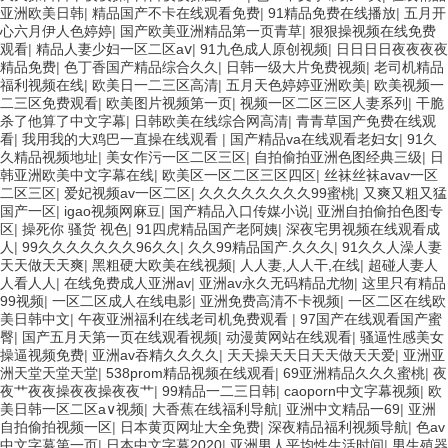
亚洲欧美日韩
|
精品国产不卡在线观看免费
|
91精品免费在线播放
|
五月开
心六月伊人色婷婷
|
国产欧美亚洲精品第一页青草
|
狠狠操视频在线免费
观看
|
精品人妻少妇一区二区aⅴ
|
91九色成人原创视频
|
日日日日夜夜夜夜
精品免费
|
色丁香国产精品综合久久
|
日韩一级大片免费视频
|
老司机精品
福利视频在线
|
欧美日一二三区高清
|
五月天色婷婷亚洲欧美
|
欧美视频一
二三区免费观看
|
欧美图片视频第一页
|
视频一区二区三区人妻系列
|
干脆
杀了他算了中文字幕
|
日韩欧美在线综合网高清
|
青青草国产免费在线观
看
|
我用我的大鸡巴一直操在线观看
|
国产精品va在线观看老妇女
|
91久
久精品视频地址
|
美女作污一区二区三区
|
自拍偷拍亚洲色图经典三级
|
日
韩亚洲欧美中文字幕在线
|
欧美区一区二区三区四区
|
丝袜丝袜avav一区
二区三区
|
爱妃视频av一区二区
|
久久久久久久久久99蜜桃
|
又爽又粗又猛
国产一区
|
igao视频网麻豆
|
国产精品入口传媒小说
|
亚洲自拍偷拍色图专
区
|
操死你 骚货 视色
|
91四虎精品国产老阿姨
|
深夜宅男视频在线观看成
人
|
99久久久久久久久96久久
|
久久99精品国产.久久久
|
91久久人澡人妻
天天做天天爽
|
黑粗硬大欧美在线视频
|
人人妻,人人干,在线
|
超碰人妻人
人看人人
|
在线免费成人亚洲av
|
亚洲av永久无码精品尤物
|
这里只有精品
99视频
|
一区二区成人在线电影
|
亚洲免费高清不卡视频
|
一区二区在线欧
美日韩中文
|
午夜亚洲福利在线老司机免费观看
|
97国产在线观看国产蜜
臀
|
国产五月天第一页在线观看视频
|
动漫黄网站在线观看
|
骚逼性感美女
操逼视频免费
|
亚洲av吞精久久久久
|
天天操天天日天天做天天爱
|
亚洲亚
洲天堂天堂天堂
|
538prom精品视频在线观看
|
69亚洲精品久久久蜜桃
|
夜
夜艹夜夜操夜夜操夜夜艹
|
99精品一二三日韩
|
caoporn中文字幕视频
|
欧
美日韩一区二区a∨视频
|
大香蕉在线福利导航
|
亚洲中文精品一69
|
亚洲
自拍偷拍视频一区
|
日本黄页网址大全免费
|
深夜精品福利视频导航
|
色av
中文字幕第一页
|
日本中文字幕2020
|
亚洲男人平均性生活时间
|
男生殖器