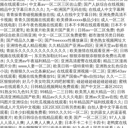
频在线观看18+
|
中文幕av一区二区三区佐山爱
|
国产人妖综合在线视频
|
精品中文字幕日本久久久
|
九一欧洲国产无码在线
|
在线成人中文字幕网
站
|
青青操青青碰视频播放在线
|
成人在线中文字幕日韩
|
亚洲免费高清不
卡视频
|
青青久国视频在线观看
|
欧美裸体xxxxx极品少妇
|
成人一区二区
在线电影
|
日本午夜色视频在线观看
|
日本不卡网在线观看视频
|
日本不卡
一区二区蜜乳
|
欧美黄片欧美黄片国产黄片
|
日韩av一区二区免费
|
色婷
婷综合欧美日韩亚洲
|
中文一区二区三区免费蜜臀
|
都市激情另类日韩欧
美
|
国产棈品久久嫩一区
|
国产freexxxx性播放麻豆
|
黄色熟女视频网址大
全
|
亚洲情色成人精品视频
|
久久精品国产亚洲av四区
|
亚洲天堂av影视在
线
|
青娱乐久久久久久久久久久久久久
|
欧美激情在线观看亚洲一区
|
日韩
视频在线观看第一
|
东京热加勒比91av
|
狠狠添狠狠添狠狠添免费出高潮
水
|
久久亚洲av午夜福利精品一区
|
亚洲高清蜜臀在线观看
|
精品三区漫画
图片分类
|
www人妻一区二区
|
欧美日韩一级特黄特黄
|
亚洲熟女乱色综合
小说
|
色狠狠久久vs北条麻妃av
|
在线观看亚洲视频一区二区
|
亚洲543av
在线观看
|
视频在线免费播放91
|
亚洲产国偷v产偷v自拍18p
|
久久一二三
区狠狠婷婷
|
好几个美女吃我大鸡吧射嘴里
|
碰超碰超碰超碰超碰超
|
蜜桃
av在线观看久久
|
日韩精品视频网站免费观看
|
国产中文区二暮区2022
|
91熟女91九色91天堂
|
99精品一二三日韩
|
欧美黑人粗大精品一区
|
日韩
高清亚洲精品国产欧美
|
精品av久久久久久电影
|
亚洲av天堂av在线
|
色尼
玛图片亚洲综合
|
91吃瓜视频在线观看
|
91年精品国产福利线观看久久
|
日
韩成人片无码中文视频
|
1区2区3区日韩另类粗暴
|
自拍人妻中文字幕在线
观看
|
日本少妇视频免费看
|
999久久久91一区二区
|
女的舔女人的逼逼视
频黄片
|
欧美日韩综合在线精品观看
|
欧美 国产 一区二区三区
|
97人人澡
人人添人人爽
|
人人爽人人爽人人妻
|
日本不卡二卡三卡四卡
|
老鸭窝在线
视频网站
|
美女啊啊啊不可以插进去视频
|
91九色成人国产在线看
|
女人