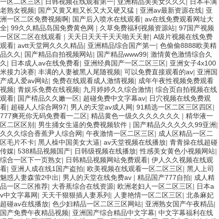
一区二区三区
|
日韩视频在线观看第一
|
亚洲精品美美女久久久
|
日本丰满
老熟女视频
|
国产又黄又粗又长又大又硬又猛
|
亚洲av最新资源在线
|
亚
洲一区二区免费视频啊
|
国产后入喷水在线观看
|
av在线免费观看网址大
全
|
99久久精品岛国免费黄色网
|
久草免费福利视频资源站
|
97国产视频
一区区二区在线观看
|
天天日天天干天天啪天天射
|
A级片视频在线免费
观看
|
avtt天堂网久久久精品
|
亚洲精品综合国产第一
|
色偷偷8888欧美精
品久久
|
国产精品自拍视频网站
|
国产精品www99
|
激情黄色激情综合久
久
|
日本成人av在线免费看
|
亚洲经典国产一区二区三区
|
亚洲女子4x100
米接力决赛
|
丰满的人妻被黑人尾随视频
|
可以免费直接观看的av
|
亚洲国
产成人爱av网站
|
免费在线观看成人激情视频
|
成年午夜性视频免费观看
视频
|
青娱乐免费在线视频
|
九月婷婷久久综合激情
|
综合页自拍视频在线
观看
|
国产棈品久久嫩一区
|
超碰免费中文字幕av
|
日穴视频在线免费观
看
|
超碰人人综合网97
|
男人的天堂av成人网
|
91精选一区二区三区四区
|
777爽死你无码免费看一二区
|
精品黄色一级久久久久久久久
|
精华液一
区二区区别
|
男生捅女生逼的免费视频软件
|
国产精品久久久久久99亚洲
|
久久久综合香蕉尹人综合网
|
午夜激情一区二区三区
|
成人区精品一区二
区毛片不卡
|
黑人橾中国美女大逼
|
av天堂视频在线播放
|
青青操在线超碰
传媒
|
538精品视频国产
|
日韩级视频在线播放
|
性感美女黄色小视频网站
|
综合一区下一页熟女
|
日韩精品视频网站免费观看
|
伊人久久视频在线观
看
|
亚洲人成在线1国产盗拍
|
欧美视频在线观看一区二区三区
|
黑人上司
魅惑人妻森萤2中出
|
男人的天堂在线免费av
|
精品国产777自拍
|
成人精
品一区二区推荐
|
大香蕉综合在线资源
|
欧洲老妇人一区二区三区
|
日本a
v中文字幕网
|
天天干狠狠插人妻系列
|
人妻艳情一区二区三区
|
北条麻妃
超碰av在线播放
|
色少妇精品一区二区三区网站
|
亚洲熟女国产午夜精品
|
国产免费午夜精品视频
|
亚洲国产综合精品中文字幕
|
中文字幕福利在线