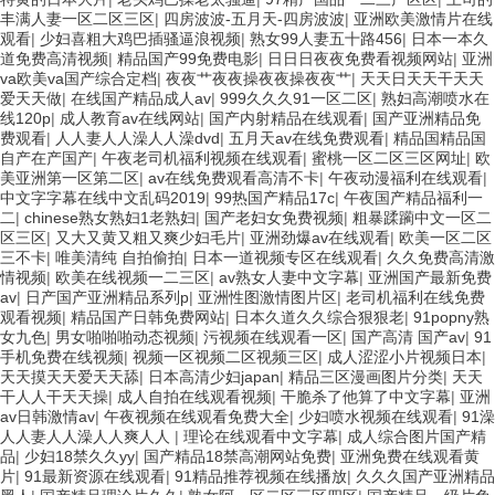
丰满人妻一区二区三区
|
四房波波-五月天-四房波波
|
亚洲欧美激情片在线
观看
|
少妇喜粗大鸡巴插骚逼浪视频
|
熟女99人妻五十路456
|
日本一本久
道免费高清视频
|
精品国产99免费电影
|
日日日夜夜免费看视频网站
|
亚洲
va欧美va国产综合定档
|
夜夜艹夜夜操夜夜操夜夜艹
|
天天日天天干天天
爱天天做
|
在线国产精品成人av
|
999久久久91一区二区
|
熟妇高潮喷水在
线120p
|
成人教育av在线网站
|
国产内射精品在线观看
|
国产亚洲精品免
费观看
|
人人妻人人澡人人澡dvd
|
五月天av在线免费观看
|
精品国精品国
自产在产国产
|
午夜老司机福利视频在线观看
|
蜜桃一区二区三区网址
|
欧
美亚洲第一区第二区
|
av在线免费观看高清不卡
|
午夜动漫福利在线观看
|
中文字字幕在线中文乱码2019
|
99热国产精品17c
|
午夜国产精品福利一
二
|
chinese熟女熟妇1老熟妇
|
国产老妇女免费视频
|
粗暴蹂躏中文一区二
区三区
|
又大又黄又粗又爽少妇毛片
|
亚洲劲爆av在线观看
|
欧美一区二区
三不卡
|
唯美清纯 自拍偷拍
|
日本一道视频专区在线观看
|
久久免费高清激
情视频
|
欧美在线视频一二三区
|
av熟女人妻中文字幕
|
亚洲国产最新免费
av
|
日产国产亚洲精品系列p
|
亚洲性图激情图片区
|
老司机福利在线免费
观看视频
|
精品国产日韩免费网站
|
日本久道久久综合狠狠老
|
91popny熟
女九色
|
男女啪啪啪动态视频
|
污视频在线观看一区
|
国产高清 国产av
|
91
手机免费在线视频
|
视频一区视频二区视频三区
|
成人涩涩小片视频日本
|
天天摸天天爱天天舔
|
日本高清少妇japan
|
精品三区漫画图片分类
|
天天
干人人干天天操
|
成人自拍在线观看视频
|
干脆杀了他算了中文字幕
|
亚洲
av日韩激情av
|
午夜视频在线观看免费大全
|
少妇喷水视频在线观看
|
91澡
人人妻人人澡人人爽人人
|
理论在线观看中文字幕
|
成人综合图片国产精
品
|
少妇18禁久久yy
|
国产精品18禁高潮网站免费
|
亚洲免费在线观看黄
片
|
91最新资源在线观看
|
91精品推荐视频在线播放
|
久久久国产亚洲精品